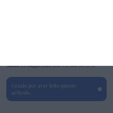
Venerdì 22 maggio 2026
dalle 9.30 alle 11.30
Sabato 23 maggio 2026
dalle 9.30 alle ore 12.30
Grazie per aver letto questo
articolo...