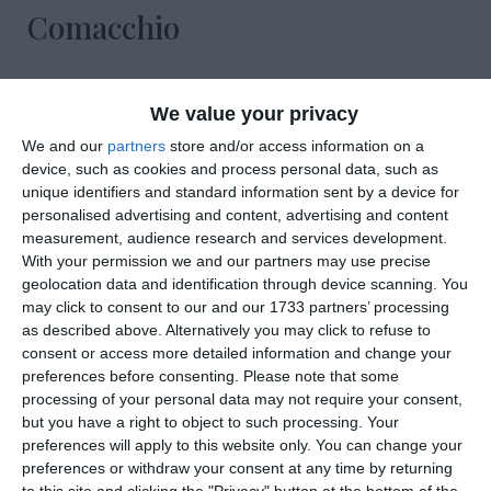
Comacchio
We value your privacy
We and our
partners
store and/or access information on a
device, such as cookies and process personal data, such as
unique identifiers and standard information sent by a device for
personalised advertising and content, advertising and content
measurement, audience research and services development.
With your permission we and our partners may use precise
geolocation data and identification through device scanning. You
may click to consent to our and our 1733 partners’ processing
as described above. Alternatively you may click to refuse to
consent or access more detailed information and change your
preferences before consenting.
Please note that some
processing of your personal data may not require your consent,
but you have a right to object to such processing. Your
preferences will apply to this website only. You can change your
di
Redazione
|
1 MIN

preferences or withdraw your consent at any time by returning
to this site and clicking the "Privacy" button at the bottom of the