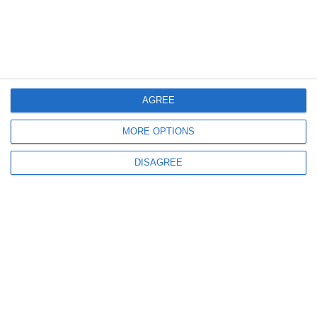
terra, percorso arancione, blocco C
Ferrara – Sede AUSL di via A. Cassoli, venerdì 22
maggio 2026
dalle 09.30 alle 12.30
AGREE
UOC Medicina Legale, piano terra, Via Cassoli 30
MORE OPTIONS
Bondeno – Casa della Comunità, sabato 23 maggio
2026
dalle 09.30 alle 12.00
DISAGREE