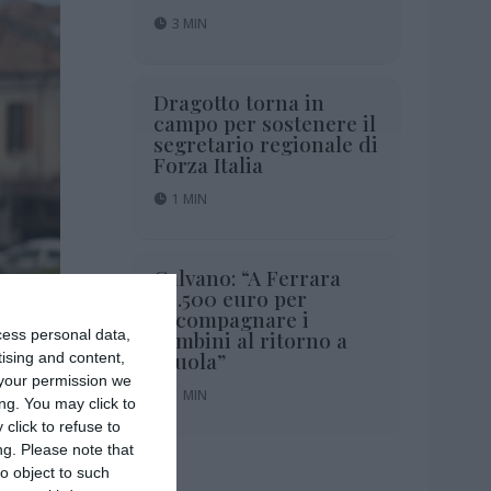
3 MIN
Dragotto torna in
campo per sostenere il
segretario regionale di
Forza Italia
1 MIN
Calvano: “A Ferrara
80.500 euro per
accompagnare i
cess personal data,
bambini al ritorno a
2 MIN
scuola”
tising and content,
your permission we
1 MIN
ng. You may click to
click to refuse to
ng.
Please note that
o object to such