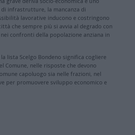
na grave deriva socio-economica e uno
a di infrastrutture, la mancanza di
ssibilità lavorative inducono e costringono
ittà che sempre più si avvia al degrado con
nei confronti della popolazione anziana in
la lista Scelgo Bondeno significa cogliere
del Comune, nelle risposte che devono
comune capoluogo sia nelle frazioni, nel
tive per promuovere sviluppo economico e