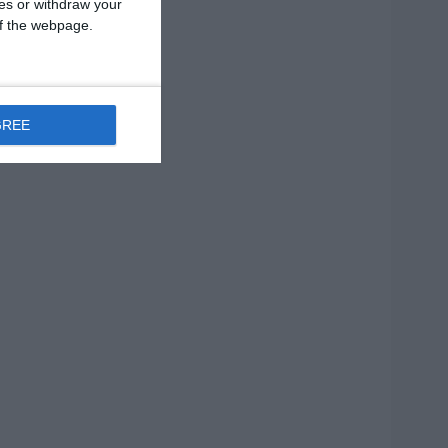
ces or withdraw your
 of the webpage.
GREE