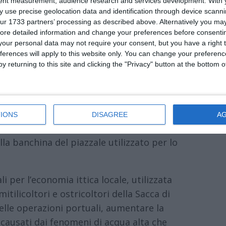
tent measurement, audience research and services development.
With 
 use precise geolocation data and identification through device scanni
ur 1733 partners’ processing as described above. Alternatively you may 
ore detailed information and change your preferences before consenti
our personal data may not require your consent, but you have a right t
al primo posto nella graduatoria regionale
ferences will apply to this website only. You can change your preferen
a 2021-2027 (Fondo Europeo per gli Affari
y returning to this site and clicking the "Privacy" button at the bottom
one 3, ottenendo un finanziamento da
e del porto di Gorino.
one comunale ha ottenuto un punteggio di
IONS
DISAGREE
A
cio di lavori nell’area portuale, con
la banchina del piazzale utilizzato per lo
i per l’economia ittica locale, utilizzata
tilicoltori e ostricoltori della Sacca di
 delle operazioni portuali, aumentare la
i causati dai fenomeni di acqua alta che