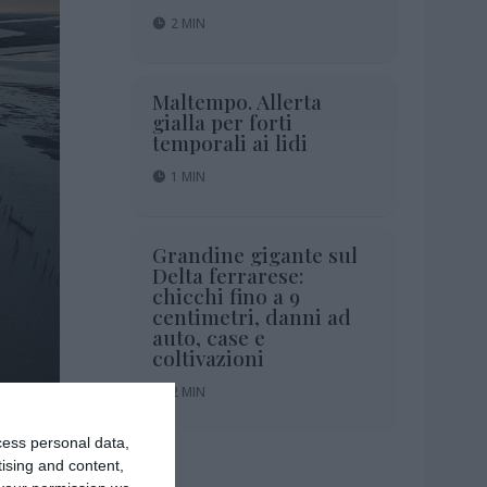
2 MIN
Maltempo. Allerta
gialla per forti
temporali ai lidi
1 MIN
Grandine gigante sul
Delta ferrarese:
chicchi fino a 9
centimetri, danni ad
auto, case e
coltivazioni
2 MIN
2 MIN
cess personal data,
tising and content,