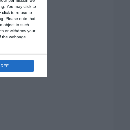
your permission we
ng. You may click to
click to refuse to
ng.
Please note that
o object to such
ces or withdraw your
 of the webpage.
GREE