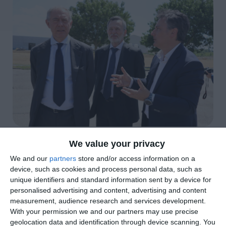
di
Redazione
|
4 MIN
We value your privacy

We and our
partners
store and/or access information on a
device, such as cookies and process personal data, such as




unique identifiers and standard information sent by a device for
personalised advertising and content, advertising and content
measurement, audience research and services development.
With your permission we and our partners may use precise
Bondeno. Il ministro Adolfo Urso è arrivato
geolocation data and identification through device scanning. You