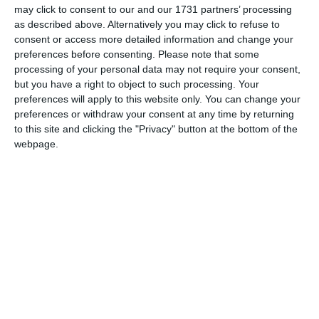
lunedì 11 maggio allo stabilimento Bregoli
may click to consent to our and our 1731 partners’ processing
Group e alla Bio Aedilitia di Massimiliano
as described above. Alternatively you may click to refuse to
consent or access more detailed information and change your
Maini, dove ha incontrato una folta
preferences before consenting.
Please note that some
rappresentanza di imprenditori locali. Erano
processing of your personal data may not require your consent,
presenti il Prefetto Massimo Marchesiello, il
but you have a right to object to such processing. Your
preferences will apply to this website only. You can change your
Questore Nicola Falvella, con i rappresentanti
preferences or withdraw your consent at any time by returning
delle forze dell’ordine, e il sindaco di
to this site and clicking the "Privacy" button at the bottom of the
Bondeno, Simone Saletti.
webpage.
Urso è accompagnato dal sottosegretario
alla Giustizia, Alberto Balboni, e dal
vicesindaco di Ferrara, Alessandro Balboni,
assieme alla Provincia e al coordinatore locale
di Fdi, Luca Pancaldi. Pochi preamboli, poi, si
arriva ai temi che più interessano gli
imprenditori locali, raggruppati sotto la sigla
“Bondeno che lavora”.