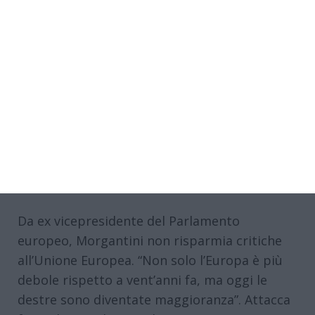
Da ex vicepresidente del Parlamento
europeo, Morgantini non risparmia critiche
all’Unione Europea. “Non solo l’Europa è più
debole rispetto a vent’anni fa, ma oggi le
destre sono diventate maggioranza”. Attacca