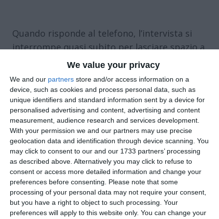
Quando risponde al telefono, l’intervista si
interrompe quasi subito per lasciare spazio a
una rapida conversazione in inglese e arabo
We value your privacy
con due palestinesi seduti accanto a lei. Ride,
We and our
partners
store and/or access information on a
traduce, riprende il filo del discorso. È
device, such as cookies and process personal data, such as
unique identifiers and standard information sent by a device for
un’immagine che racconta molto di
Luisa
personalised advertising and content, advertising and content
Morgantini
: sempre immersa nelle relazioni,
measurement, audience research and services development.
nei racconti e nelle storie delle persone che
With your permission we and our partners may use precise
geolocation data and identification through device scanning. You
da decenni incontra tra Europa e Medio
may click to consent to our and our 1733 partners’ processing
Oriente.
as described above. Alternatively you may click to refuse to
consent or access more detailed information and change your
Venerdì
15 maggio
Morgantini sarà
preferences before consenting.
Please note that some
protagonista all’incontro “
Territorio
processing of your personal data may not require your consent,
but you have a right to object to such processing. Your
Palestina
” nell’ambito della rassegna
Alfabeti
preferences will apply to this website only. You can change your