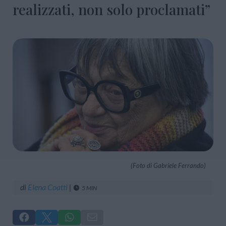
realizzati, non solo proclamati”
(Foto di Gabriele Ferrando)
di
Elena Coatti
|
5 MIN




