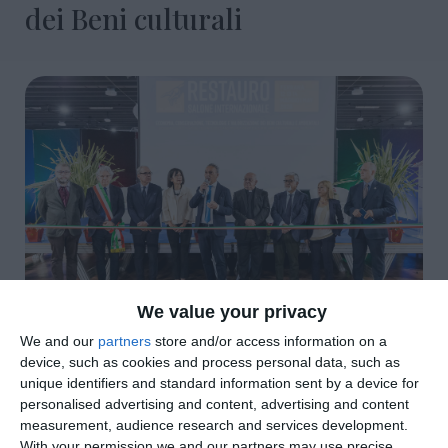
dei Beni culturali
We value your privacy
di
Redazione
|
2 MIN

We and our
partners
store and/or access information on a
device, such as cookies and process personal data, such as
unique identifiers and standard information sent by a device for




personalised advertising and content, advertising and content
measurement, audience research and services development.
With your permission we and our partners may use precise