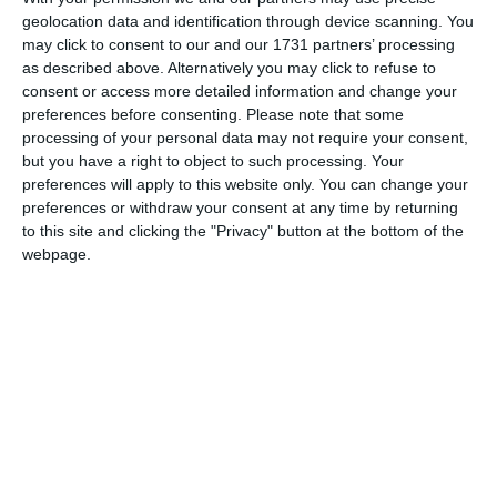
geolocation data and identification through device scanning. You
Ferrara ha aperto oggi le porte alla
XXXI
may click to consent to our and our 1731 partners’ processing
edizione del Salone Internazionale dei Beni
as described above. Alternatively you may click to refuse to
Culturali e Ambientali
, appuntamento di
consent or access more detailed information and change your
preferences before consenting.
Please note that some
riferimento per il settore del restauro, della
processing of your personal data may not require your consent,
conservazione e della valorizzazione del
but you have a right to object to such processing. Your
patrimonio storico-artistico italiano che si
preferences will apply to this website only. You can change your
preferences or withdraw your consent at any time by returning
concluderà giovedì 14 maggio.
to this site and clicking the "Privacy" button at the bottom of the
webpage.