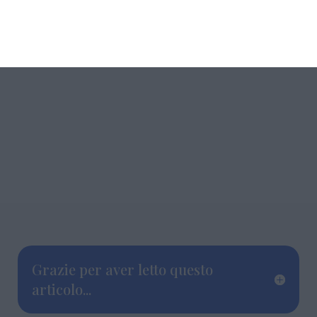
patrimonio costruito
a cura di Assorestauro,
Isi, Assobim e Codis
Grazie per aver letto questo
articolo...