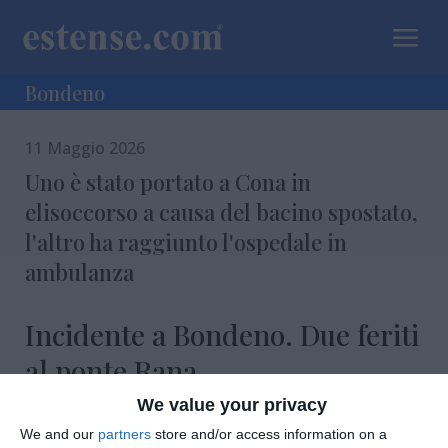
a
Bondeno
11 Maggio 2026
Uno è stato portato a Cona in
elisoccorso a causa del bacino spostato,
l'altro ha raggiunto l'ospedale in
ambulanza
Incidente a Bondeno. Due feriti
al ponte Rana
We value your privacy
We and our
partners
store and/or access information on a