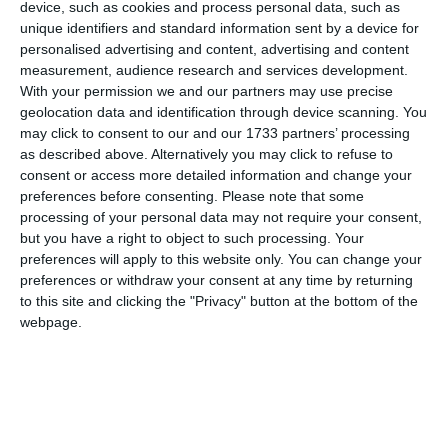
device, such as cookies and process personal data, such as
unique identifiers and standard information sent by a device for
personalised advertising and content, advertising and content
measurement, audience research and services development.
With your permission we and our partners may use precise
geolocation data and identification through device scanning. You
may click to consent to our and our 1733 partners’ processing
as described above. Alternatively you may click to refuse to
consent or access more detailed information and change your
preferences before consenting.
Please note that some
processing of your personal data may not require your consent,
di
Redazione
|
1 MIN

but you have a right to object to such processing. Your
preferences will apply to this website only. You can change your
preferences or withdraw your consent at any time by returning




to this site and clicking the "Privacy" button at the bottom of the
webpage.
Bondeno. Due uomini a bordo di una
Volkswagen Golf si sono scontrati contro il
guardrail all’imboccatura del ponte Rana, a