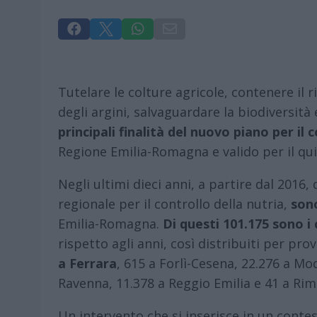




Tutelare le colture agricole, contenere il 
degli argini, salvaguardare la biodiversità 
principali finalità del nuovo piano per il 
Regione Emilia-Romagna e valido per il qu
Negli ultimi dieci anni, a partire dal 2016
regionale per il controllo della nutria,
sono
Emilia-Romagna.
Di questi 101.175 sono i 
rispetto agli anni, così distribuiti per pro
a Ferrara
, 615 a Forlì-Cesena, 22.276 a Mo
Ravenna, 11.378 a Reggio Emilia e 41 a Rimi
Un intervento che si inserisce in un contes