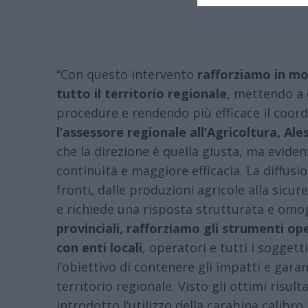
“Con questo intervento
rafforziamo in mod
tutto il territorio regionale
, mettendo a 
procedure e rendendo più efficace il coord
l’assessore regionale all’Agricoltura, A
che la direzione è quella giusta, ma evide
continuità e maggiore efficacia. La diffusio
fronti, dalle produzioni agricole alla sicure
e richiede una risposta strutturata e om
provinciali, rafforziamo gli strumenti op
con enti locali
, operatori e tutti i soggett
l’obiettivo di contenere gli impatti e garan
territorio regionale. Visto gli ottimi risult
introdotto l’utilizzo della carabina calibr