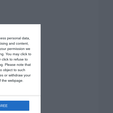
cess personal data,
tising and content,
your permission we
ng. You may click to
click to refuse to
ng.
Please note that
o object to such
ces or withdraw your
 of the webpage.
GREE