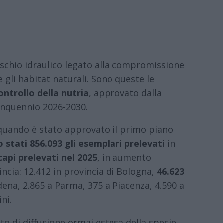
rischio idraulico legato alla compromissione
e gli habitat naturali. Sono queste le
controllo della nutria
, approvato dalla
inquennio 2026-2030.
, quando è stato approvato il primo piano
 stati 856.093 gli esemplari prelevati
in
capi prelevati nel 2025
, in aumento
vincia: 12.412 in provincia di Bologna,
46.623
dena, 2.865 a Parma, 375 a Piacenza, 4.590 a
ni.
to di diffusione ormai estesa della specie