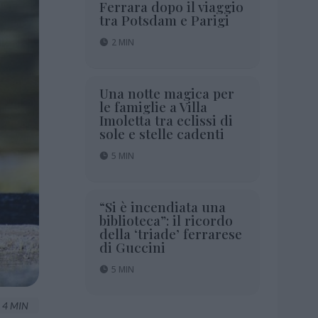
Ferrara dopo il viaggio
tra Potsdam e Parigi
2 MIN
Una notte magica per
le famiglie a Villa
Imoletta tra eclissi di
sole e stelle cadenti
5 MIN
“Si è incendiata una
biblioteca”: il ricordo
della ‘triade’ ferrarese
di Guccini
5 MIN
4 MIN