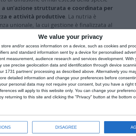
 a un’azione strutturata e coordinata per
zza e attività produttive
. La nutria è
nza unionale, la cui gestione è finalizzata al
 degli effetti negativi connessi alla sua
We value your privacy
store and/or access information on a device, such as cookies and pro
ifiers and standard information sent by a device for personalised adver
ivi e l’organizzazione delle attività di
tent measurement, audience research and services development.
With 
o territorio regionale, comprese le aree
 use precise geolocation data and identification through device scanni
ur 1731 partners’ processing as described above. Alternatively you may 
te regionali, mentre restano esclusi i
ore detailed information and change your preferences before consenti
i quali valgono specifiche disposizioni di
our personal data may not require your consent, but you have a right t
à per le Polizie Provinciali, soggetto
ferences will apply to this website only. You can change your preferen
y returning to this site and clicking the "Privacy" button at the bottom
zare progetti che consentano l’utilizzo della
ria compressa non depotenziata, qualora sia
la Questura territoriale.
IONS
DISAGREE
A