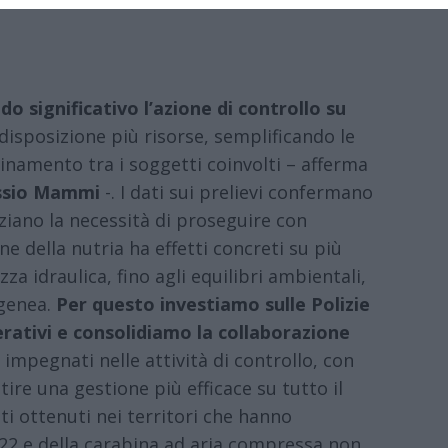
o significativo l’azione di controllo su
disposizione più risorse, semplificando le
inamento tra i soggetti coinvolti – afferma
lessio Mammi
-. I dati sui prelievi confermano
nziano la necessità di proseguire con
ne della nutria ha effetti concreti su più
zza idraulica, fino agli equilibri ambientali,
ogenea.
Per questo investiamo sulle Polizie
erativi e consolidiamo la collaborazione
i impegnati nelle attività di controllo, con
tire una gestione più efficace su tutto il
ati ottenuti nei territori che hanno
o 22 e della carabina ad aria compressa non