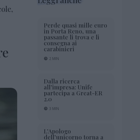
cole,
Perde quasi mille euro
in Porta Reno, una
passante li trova e li
consegna ai
re
carabinieri
2 MIN
Dalla ricerca
all’impresa: Unife
partecipa a Great-ER
2.0
3 MIN
L’Apologo
dell’unicorno torna a