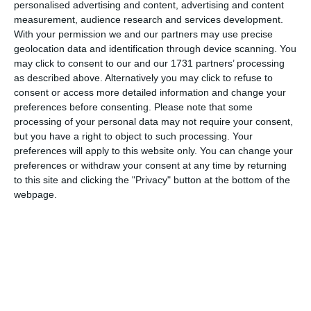
personalised advertising and content, advertising and content
spirito di
“In bici tra Valli e Delizie”
, il nuovo
measurement, audience research and services development.
With your permission we and our partners may use precise
percorso cicloturistico promosso dal
geolocation data and identification through device scanning. You
Consorzio Visit Ferrara insieme ai Comuni
may click to consent to our and our 1731 partners’ processing
dell’Unione Valli e Delizie – Argenta,
as described above. Alternatively you may click to refuse to
consent or access more detailed information and change your
Ostellato e Portomaggiore
.
preferences before consenting.
Please note that some
processing of your personal data may not require your consent,
L’inaugurazione è in programma sabato 16
but you have a right to object to such processing. Your
maggio con una giornata aperta al
preferences will apply to this website only. You can change your
pubblico, che alternerà pedalata, visite
preferences or withdraw your consent at any time by returning
to this site and clicking the "Privacy" button at the bottom of the
guidate ed un momento conviviale di
webpage.
degustazione enogastronomica.
L’appuntamento è fissato alle
ore 9.30 presso
la Delizia Estense di Benvignante
, dove si
terrà il taglio del nastro alla presenza delle
autorità locali. Da qui prenderà il via