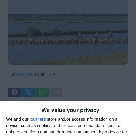
di
Redazione
|
4 MIN





We value your privacy
Un territorio da scoprire con lentezza,
We and our
partners
store and/or access information on a
device, such as cookies and process personal data, such as
lasciandosi guidare dal ritmo della pedalata e
unique identifiers and standard information sent by a device for
dalla bellezza del paesaggio. È questo lo