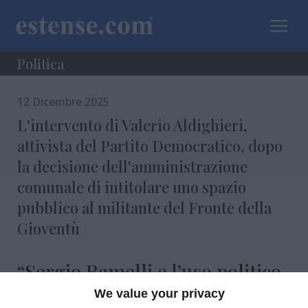
a
Politica
12 Dicembre 2025
L'intervento di Valerio Aldighieri,
attivista del Partito Democratico, dopo
la decisione dell'amministrazione
comunale di intitolare uno spazio
pubblico al militante del Fronte della
Gioventù
“Sergio Ramelli e l’uso politico
della memoria”
We value your privacy