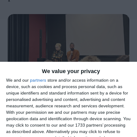
We value your privacy
We and our
partners
store and/or access information on a
device, such as cookies and process personal data, such as
di
Elena Coatti
|
3 MIN

unique identifiers and standard information sent by a device for
personalised advertising and content, advertising and content
measurement, audience research and services development.




With your permission we and our partners may use precise
geolocation data and identification through device scanning. You
may click to consent to our and our 1733 partners’ processing
as described above. Alternatively you may click to refuse to
La tragedia di Gaza non è finita. È questa la