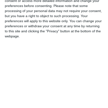
consent or access more detailed information and change your
frase che rimbalza più spesso, quasi come un
preferences before consenting.
Please note that some
processing of your personal data may not require your consent,
monito, tra le pareti di Spazio Grisù, dove
but you have a right to object to such processing. Your
venerdì sera il pubblico si è raccolto per una
preferences will apply to this website only. You can change your
serata che ha il sapore dell’urgenza. Urgenza
preferences or withdraw your consent at any time by returning
to this site and clicking the "Privacy" button at the bottom of the
di capire, ascoltare, di non voltare lo sguardo
webpage.
altrove. A organizzare l’incontro è Sanitari per
Gaza – Ferrara, che ha voluto portare in città
la voce di chi quella tragedia l’ha attraversata
in prima persona: il medico rianimatore
Filippo Pelagatti, tornato da una missione
con Emergency all’ospedale Nasser di Khan
Younis, bombardato dalle forze israeliane
mentre lui era a lavoro in terapia intensiva.
Prima della proiezione del docufilm “Gaza:
Doctors under attack”, la sezione ferrarese