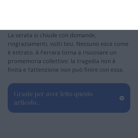
malnutriti, così da poter accedere a una
razione alimentare”. È un’immagine che
sospende la sala.
La serata si chiude con domande,
ringraziamenti, volti tesi. Nessuno esce come
è entrato. A Ferrara torna a risuonare un
promemoria collettivo: la tragedia non è
finita e l’attenzione non può finire con essa.
Grazie per aver letto questo
articolo...