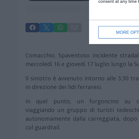
consent at any time b




MORE OPT
Comacchio. Spaventoso incidente stradale
mercoledì 16 e giovedì 17 luglio lungo la 
Il sinistro è avvenuto intorno alle 3.30 tr
in direzione dei lidi ferraresi.
In quel punto, un furgoncino su c
viaggiando un gruppo di turisti tedeschi
autonomamente dalla carreggiata, dopo 
col guardrail.