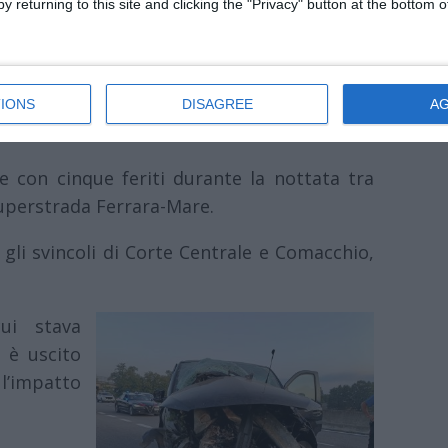
y returning to this site and clicking the "Privacy" button at the bottom
di
Redazione
|

IONS
DISAGREE
A
 con cinque feriti durante la nottata tra
Superstrada Ferrara-Mare.
a gli svincoli di Corte Centrale e Comacchio,
ui stava
 è uscito
l’impatto