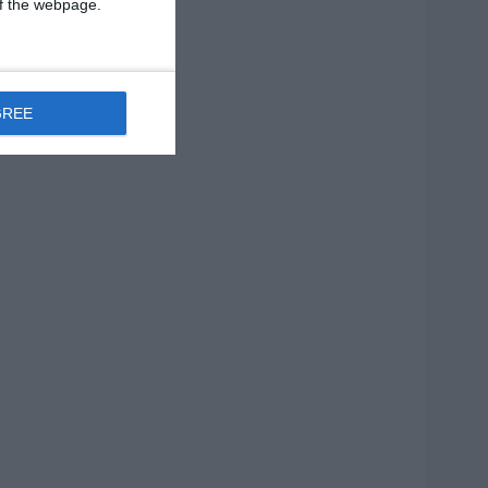
 of the webpage.
1 MIN
GREE