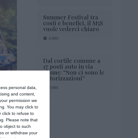
Summer Festival tra
costi e benefici, il M5S
vuole vederci chiaro
4 MIN
Dal cortile comune a
17 posti auto in via
Fiume: “Non ci sono le
autorizzazioni”
2 MIN
cess personal data,
tising and content,
your permission we
ng. You may click to
click to refuse to
ng.
Please note that
o object to such
ces or withdraw your