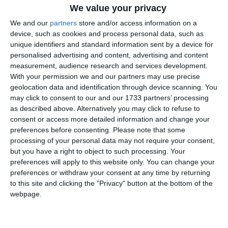
We value your privacy
We and our
partners
store and/or access information on a
device, such as cookies and process personal data, such as
unique identifiers and standard information sent by a device for
personalised advertising and content, advertising and content
measurement, audience research and services development.
With your permission we and our partners may use precise
geolocation data and identification through device scanning. You
may click to consent to our and our 1733 partners’ processing
di
Redazione
|
as described above. Alternatively you may click to refuse to
2 MIN

consent or access more detailed information and change your
preferences before consenting.
Please note that some




processing of your personal data may not require your consent,
but you have a right to object to such processing. Your
preferences will apply to this website only. You can change your
preferences or withdraw your consent at any time by returning
Filo. Lunedì 14 luglio, alla Tenuta Garusola, a
to this site and clicking the "Privacy" button at the bottom of the
webpage.
Filo d’Argenta, la cooperativa Giulio Bellini
festeggerà i suoi primi 80 anni
. La storia
della Cab (Cooperativa Agricola Braccianti)