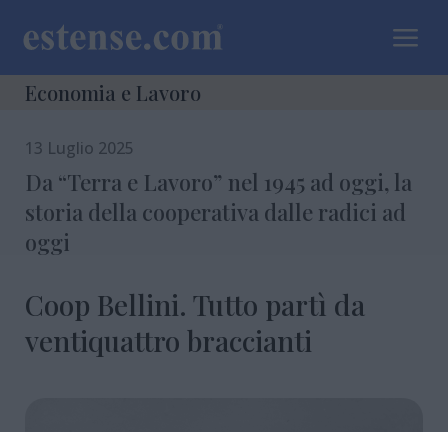
a
Economia e Lavoro
13 Luglio 2025
Da “Terra e Lavoro” nel 1945 ad oggi, la
storia della cooperativa dalle radici ad
oggi
Coop Bellini. Tutto partì da
ventiquattro braccianti