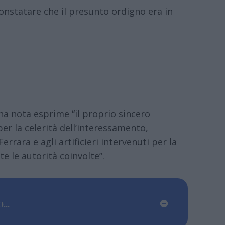
 constatare che il presunto ordigno era in
 una nota esprime “il proprio sincero
er la celerità dell’interessamento,
rrara e agli artificieri intervenuti per la
e le autorità coinvolte”.
...