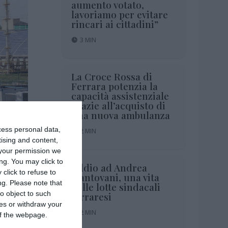
aumento votato,
lavoriamo per evitare
rincari ai cittadini”
3 MIN
La Croce Rossa di
Ferrara potenzia la
capacità assistenziale
grazie all’acquisto di
una nuova ambulanza
cess personal data,
2 MIN
tising and content,
your permission we
ng. You may click to
Addio ad Andrea
click to refuse to
Mantovani, una vita
1 MIN
ng.
Please note that
nelle lotte sindacali
o object to such
ferraresi
ces or withdraw your
2 MIN
 of the webpage.