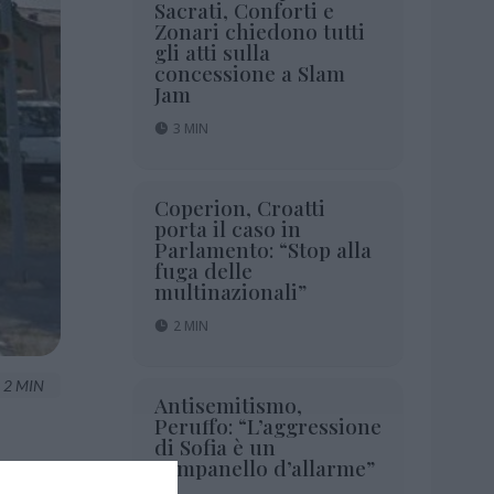
Sacrati, Conforti e
Zonari chiedono tutti
gli atti sulla
concessione a Slam
Jam
3 MIN
Coperion, Croatti
porta il caso in
Parlamento: “Stop alla
fuga delle
multinazionali”
2 MIN
2 MIN
Antisemitismo,
Peruffo: “L’aggressione
di Sofia è un
campanello d’allarme”