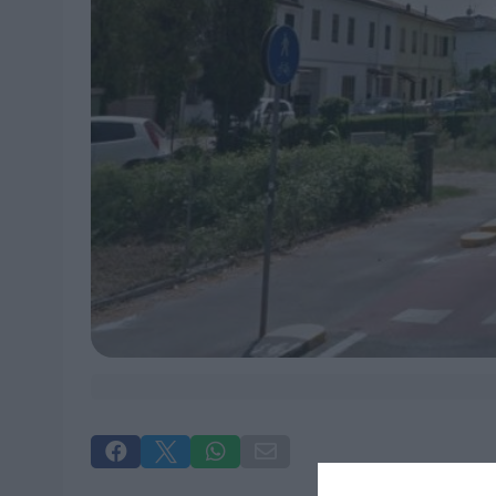



