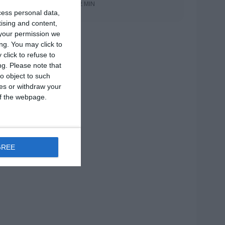
2 MIN
cess personal data,
tising and content,
your permission we
ng. You may click to
click to refuse to
ng.
Please note that
o object to such
ces or withdraw your
 of the webpage.
GREE