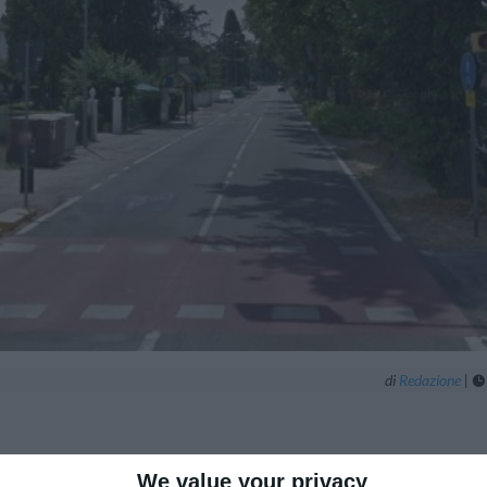
di
Redazione
|

We value your privacy