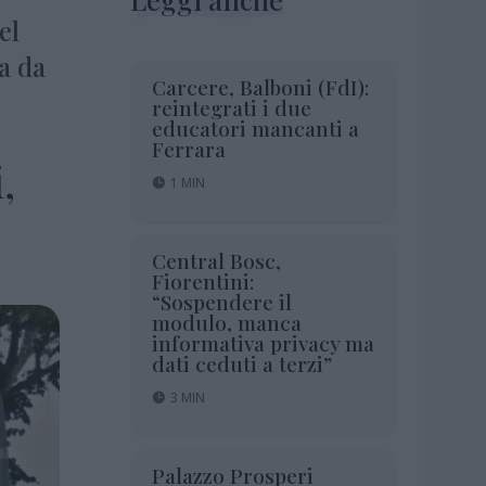
el
ta da
Carcere, Balboni (FdI):
reintegrati i due
educatori mancanti a
Ferrara
,
1 MIN
Central Bosc,
Fiorentini:
“Sospendere il
modulo, manca
informativa privacy ma
dati ceduti a terzi”
3 MIN
Palazzo Prosperi