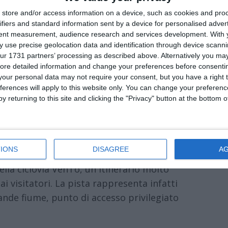
store and/or access information on a device, such as cookies and pro
ifiers and standard information sent by a device for personalised adver
tent measurement, audience research and services development.
With 
 use precise geolocation data and identification through device scanni
ur 1731 partners’ processing as described above. Alternatively you may 
 e ciclo-pedonali lungo via dei Calzolai
ore detailed information and change your preferences before consenti
zione presentata dal consigliere del
our personal data may not require your consent, but you have a right t
mento sollecita il sindaco e la giunta a
ferences will apply to this website only. You can change your preferen
y returning to this site and clicking the "Privacy" button at the bottom
alcuni punti ritenuti particolarmente critici
arco Urbano “Giorgio Bassani” all’argine
IONS
DISAGREE
A
 Calzolai, nelle frazioni di Malborghetto di
ella ciclovia VenTo, un itinerario molto
ai visitatori. La pista rappresenta infatti
rande fiume, punto di accesso privilegiato