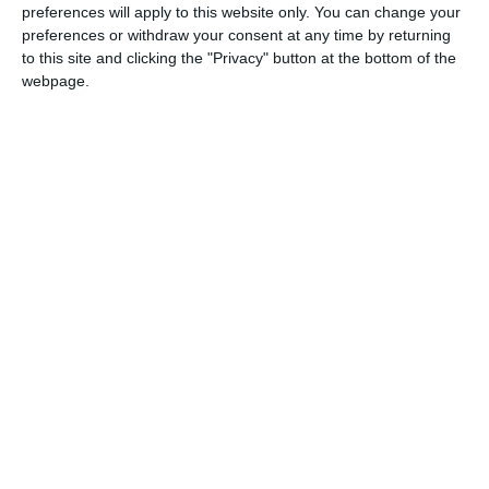




preferences will apply to this website only. You can change your
preferences or withdraw your consent at any time by returning
to this site and clicking the "Privacy" button at the bottom of the
webpage.
Il Cervap (Centro di Ricerca sul Valore
Pubblico) dell’Università degli Studi di Ferrara
e il Decision Lab dell’Università degli Studi
Mediterranea di Reggio Calabria hanno
siglato un accordo di collaborazione di tre
anni volto a promuovere l’innovazione nella
pubblica amministrazione attraverso l’uso
dell’intelligenza artificiale (IA) e lo sviluppo di
metodologie avanzate di decision-making
orientate alla generazione di Valore Pubblico.
“Siamo entusiasti – ha dichiarato il professor
Enrico Deidda Gagliardo, fondatore e