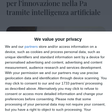
per l’innovazione nella Pa
tramite intelligenza artificiale
We value your privacy
We and our
partners
store and/or access information on a
device, such as cookies and process personal data, such as
unique identifiers and standard information sent by a device for
personalised advertising and content, advertising and content
measurement, audience research and services development.
With your permission we and our partners may use precise
geolocation data and identification through device scanning. You
may click to consent to our and our 1733 partners’ processing
as described above. Alternatively you may click to refuse to
consent or access more detailed information and change your
preferences before consenting.
Please note that some
di
Redazione
|
2 MIN

processing of your personal data may not require your consent,
but you have a right to object to such processing. Your