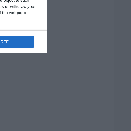
o object to such
ces or withdraw your
 of the webpage.
GREE