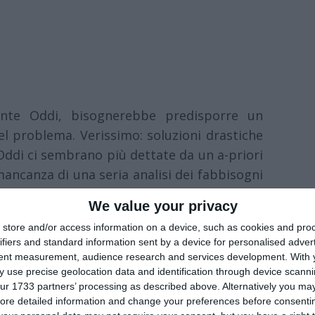
ente Oddi, bisognerebbe predisporre un
el problema. Verissimo: soluzioni drastiche
ddi ci sembrano più dettate da un a-priori
 mancanza di una seria analisi dei fabbisogni
, che da un approccio realistico e efficace al
We value your privacy
store and/or access information on a device, such as cookies and pro
ifiers and standard information sent by a device for personalised adver
vi sono dubbi) di un problema davvero
tent measurement, audience research and services development.
With 
affico privato motorizzato debbono essere
 use precise geolocation data and identification through device scanni
 di ridurre l’inquinamento, con le differenti
ur 1733 partners’ processing as described above. Alternatively you may 
ore detailed information and change your preferences before consenti
si bisogni di mobilità che questa esprime.