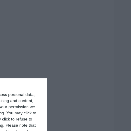
cess personal data,
tising and content,
your permission we
ng. You may click to
click to refuse to
ng.
Please note that