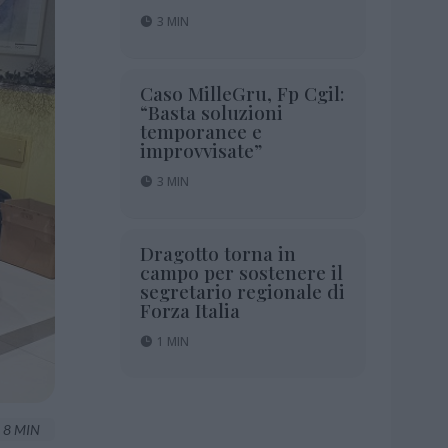
3 MIN
Caso MilleGru, Fp Cgil:
“Basta soluzioni
temporanee e
improvvisate”
3 MIN
Dragotto torna in
campo per sostenere il
segretario regionale di
Forza Italia
1 MIN
8 MIN