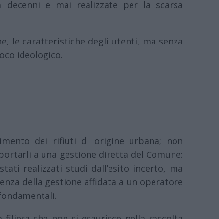
 decenni e mai realizzate per la scarsa
ne, le caratteristiche degli utenti, ma senza
oco ideologico.
imento dei rifiuti di origine urbana; non
portarli a una gestione diretta del Comune:
ati realizzati studi dall’esito incerto, ma
nza della gestione affidata a un operatore
 fondamentali.
 filiera che non si esaurisce nella raccolta