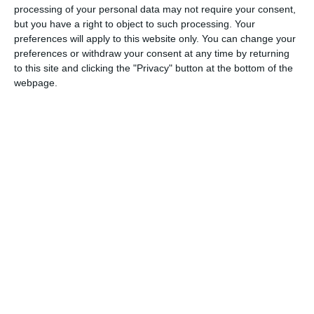
processing of your personal data may not require your consent,
but you have a right to object to such processing. Your
preferences will apply to this website only. You can change your
Andrà avanti il processo in cui è imputato
preferences or withdraw your consent at any time by returning
Cristiano Valentino
, il
54enne agente della
to this site and clicking the "Privacy" button at the bottom of the
polizia penitenziaria
, che lo scorso gennaio,
webpage.
dopo essere stato ascoltato in tribunale, era
stato
ricoverato d’urgenza
e in
condizioni
disperate
all’ospedale Sant’Anna di Cona a
seguito di un
malore improvviso
, che lo
aveva colto dopo aver pranzato col proprio
legale difensore, l’avvocato Denis Lovison.
A deciderlo, dopo averne constatato la
capacità di stare a giudizio
, è stato il
collegio del tribunale di Ferrara – presidente
Piera Tassoni con a latere i giudici Alessandra
Martinelli e Sandra Lepore – durante l’udienza