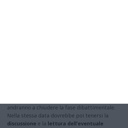
testimone, anche lui collaboratore di
giustizia, camorrista ex membro degli
scissionisti, aveva raccontato di aver sentito
Valentino che, mentre discuteva con altri due
poliziotti, avrebbe detto “
ho fatto bene a
fargli bruciare la Golf a quel pezzo di
merda
” e avrebbe chiesto a uno dei suoi
interlocutori, impegnato in un sindacato, se
ci fosse la possibilità di rovinare l’ispettore.
Si tornerà in aula il
13 marzo
, quando
saranno sentiti
due detenuti
, oggi non più
rinchiusi nel carcere di via Arginone, che
andranno a chiudere la fase dibattimentale.
Nella stessa data dovrebbe poi tenersi la
discussione
e la
lettura dell’eventuale