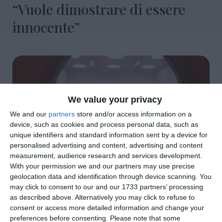
“Vuole dimostrare di essere
innocente”
We value your privacy
We and our
partners
store and/or access information on a
device, such as cookies and process personal data, such as
unique identifiers and standard information sent by a device for
personalised advertising and content, advertising and content
measurement, audience research and services development.
With your permission we and our partners may use precise
geolocation data and identification through device scanning. You
di
Davide Soattin
|
3 MIN

may click to consent to our and our 1733 partners’ processing
as described above. Alternatively you may click to refuse to
consent or access more detailed information and change your




preferences before consenting.
Please note that some