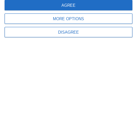
detenuti.
AGREE
MORE OPTIONS
DISAGREE
Le altre imputazioni invece riguardano delle
presunte ripicche verso un superiore
, un
ispettore, col quale ebbe vari problemi.
Secondo la Procura, in questo clima, nel 2015