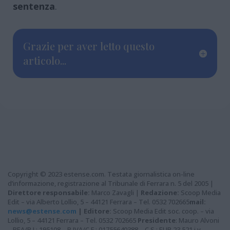
sentenza
.
Grazie per aver letto questo
articolo...
Copyright © 2023 estense.com. Testata giornalistica on-line
d’informazione, registrazione al Tribunale di Ferrara n. 5 del 2005 |
Direttore responsabile:
Marco Zavagli |
Redazione:
Scoop Media
Edit – via Alberto Lollio, 5 – 44121 Ferrara – Tel. 0532 702665
mail:
news@estense.com
|
Editore:
Scoop Media Edit soc. coop. – via
Lollio, 5 – 44121 Ferrara – Tel. 0532 702665
Presidente
: Mauro Alvoni
– REA/R.I.: 195108 – P.IVA/C.F.: 01755640388 – C.S.: EUR 23.521 i.v. –