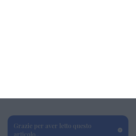
scuole si stanno creando dei giardini davvero
speciali, testimonianza di impegno delle
nuove generazioni per un futuro più pulito.
Grazie per aver letto questo
articolo...