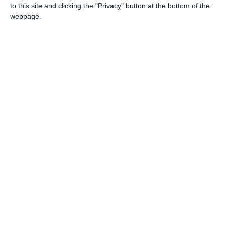
to this site and clicking the "Privacy" button at the bottom of the
webpage.
Cento. “Un albero per il futuro” è un progetto
esteso a livello nazionale, che prevede la
piantumazione di alberi nelle scuole, allo
scopo di creare un bosco diffuso
in tutta
Italia, fatto di piccoli alberi di specie
autoctone che cresceranno con gli studenti,
accompagnandoli in un percorso che aumenti