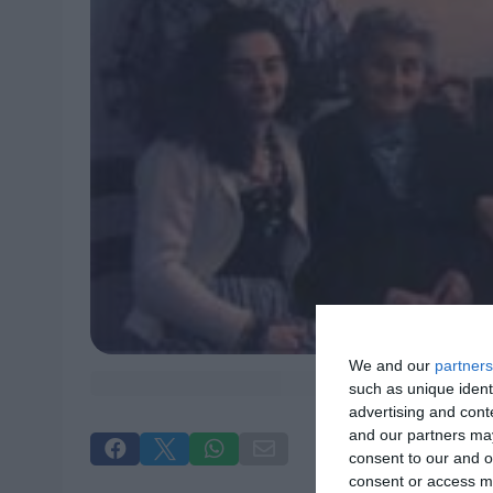
We and our
partners
such as unique ident
advertising and con
and our partners may




consent to our and o
consent or access m