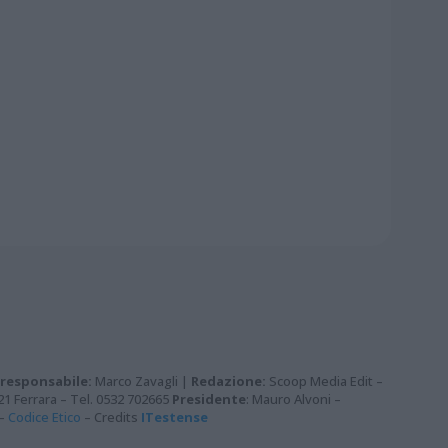
 responsabile:
Marco Zavagli |
Redazione:
Scoop Media Edit –
121 Ferrara – Tel. 0532 702665
Presidente
: Mauro Alvoni –
–
Codice Etico
– Credits
ITestense