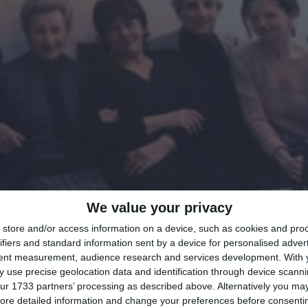
We value your privacy
store and/or access information on a device, such as cookies and pro
di
Redazione
|

ifiers and standard information sent by a device for personalised adver
tent measurement, audience research and services development.
With 
 use precise geolocation data and identification through device scanni
ur 1733 partners’ processing as described above. Alternatively you may 
ore detailed information and change your preferences before consenti