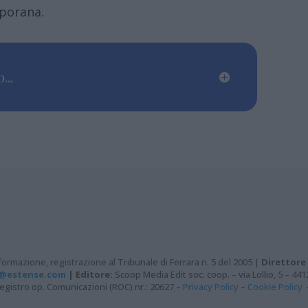
rporana.
...
ormazione, registrazione al Tribunale di Ferrara n. 5 del 2005 |
Direttore
@estense.com
|
Editore:
Scoop Media Edit soc. coop. – via Lollio, 5 – 44
– Registro op. Comunicazioni (ROC) nr.: 20627 –
Privacy Policy
–
Cookie Policy