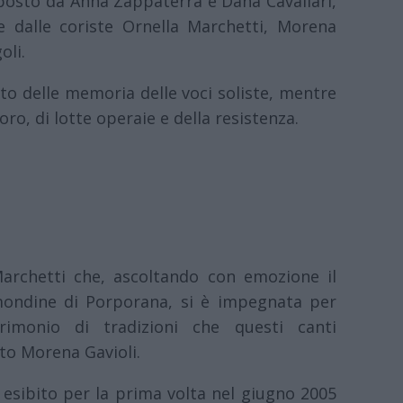
posto da Anna Zappaterra e Dana Cavallari,
 dalle coriste Ornella Marchetti, Morena
oli.
to delle memoria delle voci soliste, mentre
voro, di lotte operaie e della resistenza.
 Marchetti che, ascoltando con emozione il
mondine di Porporana, si è impegnata per
rimonio di tradizioni che questi canti
to Morena Gavioli.
esibito per la prima volta nel giugno 2005