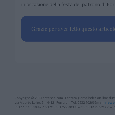
in occasione della festa del patrono di Po
Grazie per aver letto questo articolo
Copyright © 2023 estense.com. Testata giornalistica on-line d’inf
via Alberto Lollio, 5 – 44121 Ferrara – Tel. 0532 702665
mail:
news
REA/R.I.: 195108 – P.IVA/C.F.: 01755640388 – C.S.: EUR 23.521 i.v. 