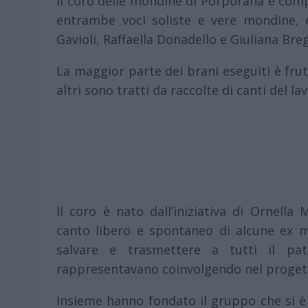
Il coro delle mondine di Porporana è com
entrambe voci soliste e vere mondine, e
Gavioli, Raffaella Donadello e Giuliana Breg
La maggior parte dei brani eseguiti è frut
altri sono tratti da raccolte di canti del la
Il coro è nato dall’iniziativa di Ornella
canto libero e spontaneo di alcune ex 
salvare e trasmettere a tutti il pat
rappresentavano coinvolgendo nel proget
Insieme hanno fondato il gruppo che si è 