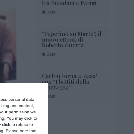
tra Potsdam e Parigi
2 MIN
“Paperino su Marte”, il
nuovo eBook di
Roberto Guerra
2 MIN
Carlini torna a ‘casa’
con “I battiti della
montagna”
2 MIN
cess personal data,
2 MIN
tising and content,
your permission we
ng. You may click to
click to refuse to
ng.
Please note that