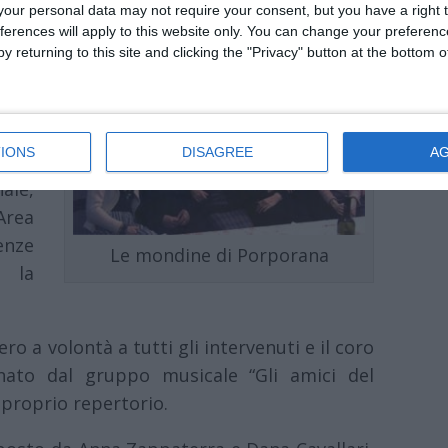
our personal data may not require your consent, but you have a right t
ferences will apply to this website only. You can change your preferen
1.15
y returning to this site and clicking the "Privacy" button at the bottom
i di
nto
rata
IONS
DISAGREE
A
enti
nale,
 Area
enze
Le mondine di Porporana
 la
o a volontà a tutti gli intervenuti e il coro
ato dal gruppo musicale “Gli amici del
l proprio repertorio.