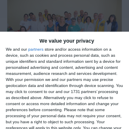
We value your privacy
We and our
partners
store and/or access information on a
device, such as cookies and process personal data, such as
unique identifiers and standard information sent by a device for
personalised advertising and content, advertising and content
measurement, audience research and services development.
di
Redazione
|
With your permission we and our partners may use precise
2 MIN

geolocation data and identification through device scanning. You
may click to consent to our and our 1731 partners’ processing




as described above. Alternatively you may click to refuse to
consent or access more detailed information and change your
preferences before consenting.
Please note that some
processing of your personal data may not require your consent,
di Caterina Spadi
but you have a right to object to such processing. Your
preferences will apply to this website only. You can change your