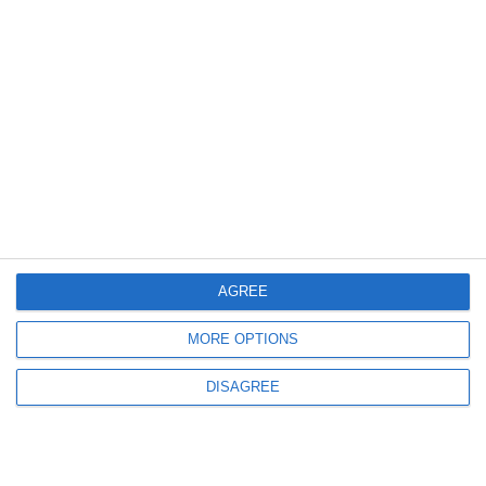
una fetta di popolazione che, sebbene in
diminuzione, necessita di tutela. Ferrara
presenta già dei servizi di alta qualità che
avvicinano l’azienda ospedaliera alle esigenze
del territorio e delle famiglie, e la
collaborazione con le associazioni è un aiuto
fondamentale in questo progetto che punta
al cuore della popolazione”.
AGREE
MORE OPTIONS
DISAGREE