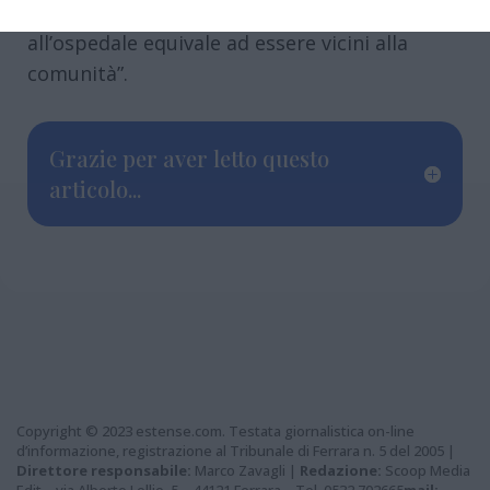
Lions Club V Zona Carla Resca, “essere vicini
all’ospedale equivale ad essere vicini alla
comunità”.
Grazie per aver letto questo
articolo...
Copyright © 2023 estense.com. Testata giornalistica on-line
d’informazione, registrazione al Tribunale di Ferrara n. 5 del 2005 |
Direttore responsabile:
Marco Zavagli |
Redazione:
Scoop Media
Edit – via Alberto Lollio, 5 – 44121 Ferrara – Tel. 0532 702665
mail: