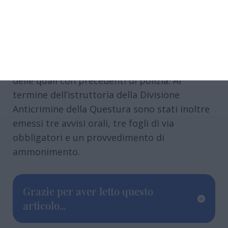
Complessivamente, nel corso dell’operazione
sono state identificate 895 persone, molte
delle quali con precedenti di polizia. Al
termine dell’istruttoria della Divisione
Anticrimine della Questura sono stati inoltre
emessi tre avvisi orali, tre fogli di via
obbligatori e un provvedimento di
ammonimento.
Grazie per aver letto questo
articolo...