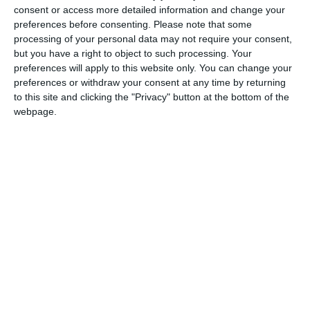
consent or access more detailed information and change your
dell’intensa attività di controllo del territorio
preferences before consenting.
Please note that some
svolta nell’ultima settimana dalla Polizia di
processing of your personal data may not require your consent,
Stato di Ferrara, con particolare attenzione
but you have a right to object to such processing. Your
preferences will apply to this website only. You can change your
alle zone più sensibili della città.
preferences or withdraw your consent at any time by returning
to this site and clicking the "Privacy" button at the bottom of the
Le Volanti hanno denunciato due persone per
webpage.
il nuovo reato di fuga pericolosa, una per
resistenza a pubblico ufficiale, una per guida
in stato di ebbrezza, una per la violazione del
foglio di via emesso dal Questore e due
giovani per furto aggravato ai danni
dell’Azienda Ospedaliera. Nel corso dei servizi
sono state inoltre elevate numerose sanzioni
amministrative per ubriachezza molesta, due
per la violazione dell’ordine di
allontanamento di 48 ore e sono stati emessi