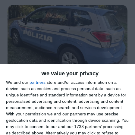
We value your privacy
di
Redazione
|
3 MIN

We and our
partners
store and/or access information on a
device, such as cookies and process personal data, such as
unique identifiers and standard information sent by a device for




personalised advertising and content, advertising and content
measurement, audience research and services development.
With your permission we and our partners may use precise
geolocation data and identification through device scanning. You
Un arresto, sette persone denunciate e quasi
may click to consent to our and our 1733 partners’ processing
novecento controlli effettuati. È il bilancio
as described above. Alternatively you may click to refuse to