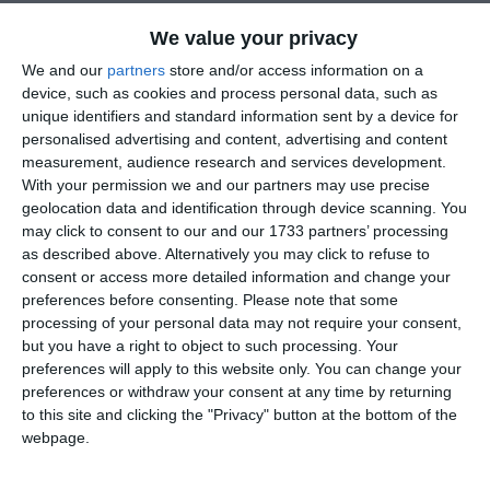
di
Redazione
|
4 MIN

We value your privacy
We and our
partners
store and/or access information on a




device, such as cookies and process personal data, such as
unique identifiers and standard information sent by a device for
personalised advertising and content, advertising and content
measurement, audience research and services development.
Una serie di appuntamenti organizzati con un
With your permission we and our partners may use precise
geolocation data and identification through device scanning. You
occhio alla tradizionale musica
may click to consent to our and our 1733 partners’ processing
afroamericana, con l’altro all’estro di alcuni
as described above. Alternatively you may click to refuse to
dei più grandi musicisti contemporanei, dal
consent or access more detailed information and change your
preferences before consenting.
Please note that some
jazz internazionale al cantautorato italiano.
processing of your personal data may not require your consent,
La prossima stagione presentata dal
Gruppo
but you have a right to object to such processing. Your
dei 10
,
Tutte le Direzioni in Summertime…and
preferences will apply to this website only. You can change your
preferences or withdraw your consent at any time by returning
more! 2026
unirà l’estate all’autunno: il lato
to this site and clicking the "Privacy" button at the bottom of the
estivo del cartellone sarà breve ma intenso,
webpage.
composto da un trittico di appuntamenti