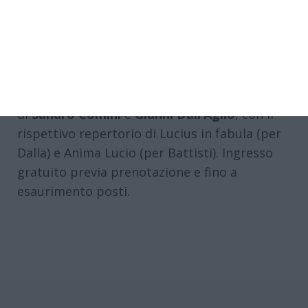
dell’Emilia-Romagna ‘Aldo Dalla Rovere’, con il
patrocinio del Comune di Ferrara. Il concerto,
dedicato alla città ospitante, si intitola
Lucio
& Lucio
, per un doppio omaggio inedito a
Dalla e Battisti. Si uniranno così le formazioni
di
Sandro Comini
e
Gianni Dall’Aglio
, con il
rispettivo repertorio di Lucius in fabula (per
Dalla) e Anima Lucio (per Battisti). Ingresso
gratuito previa prenotazione e fino a
esaurimento posti.