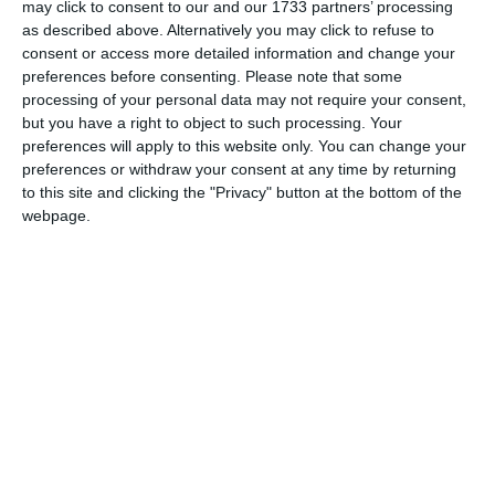
may click to consent to our and our 1733 partners’ processing
as described above. Alternatively you may click to refuse to
A pochi mesi dall’avvio dell’anno educativo
consent or access more detailed information and change your
2026/2027, il futuro del nuovo ampliamento
preferences before consenting.
Please note that some
del Nido Girasoli finisce al centro di un
processing of your personal data may not require your consent,
but you have a right to object to such processing. Your
Question Time presentato in Consiglio
preferences will apply to this website only. You can change your
comunale dal gruppo consiliare La Comune di
preferences or withdraw your consent at any time by returning
Ferrara. Al centro dell’interrogazione,
to this site and clicking the "Privacy" button at the bottom of the
webpage.
illustrata dalla consigliera e presidente del
gruppo Anna Zonari, vi sono le
preoccupazioni espresse da alcune famiglie
assegnatarie dei nuovi posti e la richiesta di
maggiore chiarezza sulle modalità di gestione
del servizio.
“L e famiglie hanno diritto a sapere cosa
accadrà a settembre”, scrive La Comune nella
lettera di accompagnamento all’iniziativa,