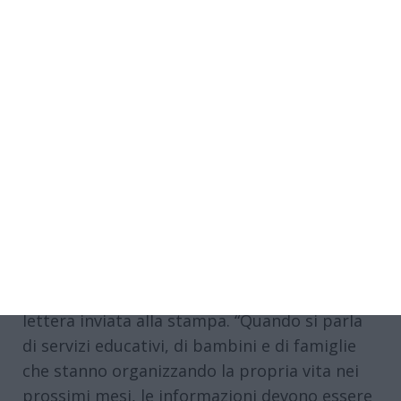
Per questo motivo Anna Zonari chiede
all’assessora competente di fornire “un
chiarimento complessivo sulla situazione
relativa al Nido Girasoli – ampliamento”, con
particolare riferimento ai tempi di avvio del
servizio, agli inserimenti dei bambini, alle
modalità di gestione previste per il 2026/2027
e, qualora venga confermata una gestione
indiretta, alle procedure necessarie per
assicurarne la regolare attivazione.
“Non si tratta di una polemica. Si tratta di
trasparenza”, afferma La Comune nella
lettera inviata alla stampa. “Quando si parla
di servizi educativi, di bambini e di famiglie
che stanno organizzando la propria vita nei
prossimi mesi, le informazioni devono essere