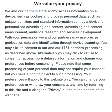
We value your privacy
We and our
partners
store and/or access information on a
device, such as cookies and process personal data, such as
unique identifiers and standard information sent by a device for
personalised advertising and content, advertising and content
measurement, audience research and services development.
With your permission we and our partners may use precise
di
Redazione
|
2 MIN

geolocation data and identification through device scanning. You
may click to consent to our and our 1731 partners’ processing
as described above. Alternatively you may click to refuse to




consent or access more detailed information and change your
preferences before consenting.
Please note that some
processing of your personal data may not require your consent,
but you have a right to object to such processing. Your
Portomaggiore. Si è concluso un anno di intensa
preferences will apply to this website only. You can change your
collaborazione tra la Biblioteca e le scuole del
preferences or withdraw your consent at any time by returning
to this site and clicking the "Privacy" button at the bottom of the
territorio.
Con la campanella che ha sancito la
webpage.
fine delle lezioni, la Biblioteca Comunale di
Portomaggiore traccia un bilancio straordinario