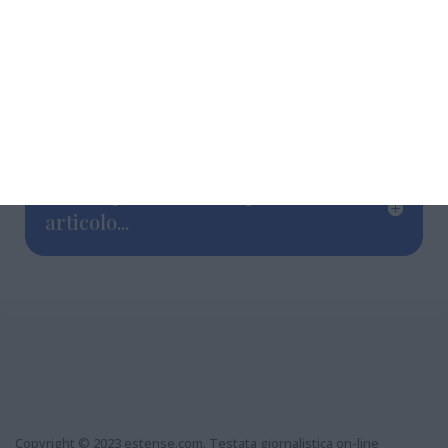
giugno
, senza dimenticare l’attesissima
Festa
della Biblioteca
prevista per
venerdì 3 luglio
e
l’appuntamento con il
Cinemino nel Cortile
per
i
4 martedì del mese di luglio, a partire da
martedì 7.
Grazie per aver letto questo
articolo...
Copyright © 2023 estense.com. Testata giornalistica on-line