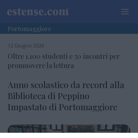
a
Portomaggiore
12 Giugno 2026
Oltre 1.100 studenti e 50 incontri per
promuovere la lettura
Anno scolastico da record alla
Biblioteca di Peppino
Impastato di Portomaggiore