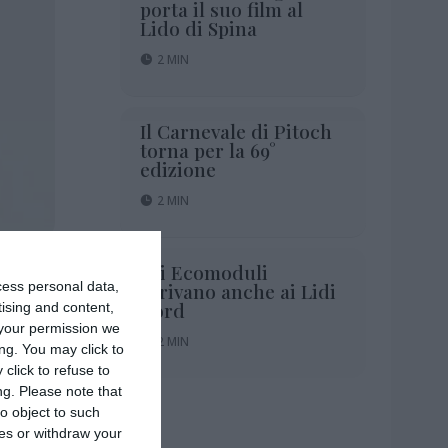
porta il suo film al
Lido di Spina
2 MIN
Il Carnevale di Pitoch
torna per la 69°
edizione
2 MIN
Gli Ecomoduli
2 MIN
arrivano anche ai Lidi
cess personal data,
Nord
tising and content,
your permission we
2 MIN
ng. You may click to
click to refuse to
ng.
Please note that
o object to such
ces or withdraw your