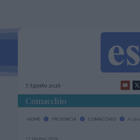
7 Agosto 2026
Comacchio
HOME
PROVINCIA
COMACCHIO
A Libr



12 Giugno 2026