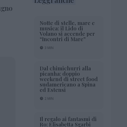
ugno
Notte di stelle, mare e
musica: il Lido di
Volano si accende per
“Incontri di Mare”
3 MIN
Dal chimichurri alla
picanha: doppio
weekend di street food
sudamericano a Spina
ed Estensi
2 MIN
Il regalo ai fantasmi di
Ro: Elisabetta Sgarbi