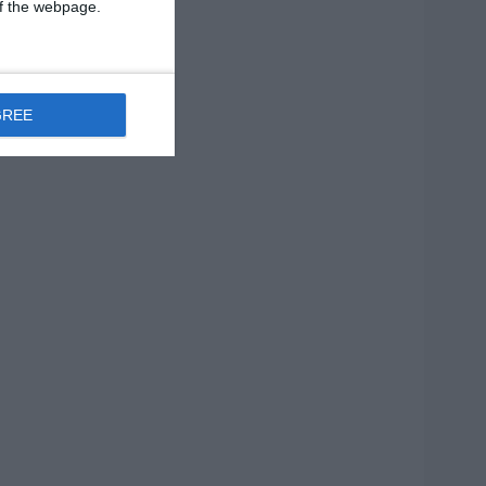
 of the webpage.
GREE