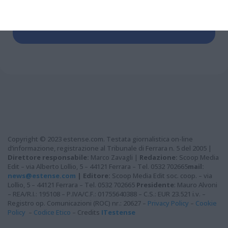
Grazie per aver letto questo
articolo...
Copyright © 2023 estense.com. Testata giornalistica on-line
d’informazione, registrazione al Tribunale di Ferrara n. 5 del 2005 |
Direttore responsabile:
Marco Zavagli |
Redazione:
Scoop Media
Edit – via Alberto Lollio, 5 – 44121 Ferrara – Tel. 0532 702665
mail:
news@estense.com
|
Editore:
Scoop Media Edit soc. coop. – via
Lollio, 5 – 44121 Ferrara – Tel. 0532 702665
Presidente
: Mauro Alvoni
– REA/R.I.: 195108 – P.IVA/C.F.: 01755640388 – C.S.: EUR 23.521 i.v. –
Registro op. Comunicazioni (ROC) nr.: 20627 –
Privacy Policy
–
Cookie
Policy
–
Codice Etico
– Credits
ITestense