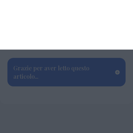
svolgimento delle attività di refezione in
sicurezza per le addette al servizio e bambini
stessi” e quali iniziative intendano adottare
per reperire le risorse necessarie a
rispondere alle richieste avanzate dalle
famiglie.
Grazie per aver letto questo
articolo...