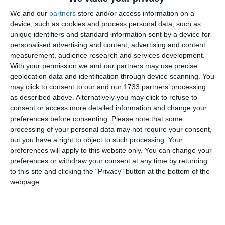
We and our
partners
store and/or access information on a
device, such as cookies and process personal data, such as
unique identifiers and standard information sent by a device for
personalised advertising and content, advertising and content
measurement, audience research and services development.
With your permission we and our partners may use precise
geolocation data and identification through device scanning. You
may click to consent to our and our 1733 partners’ processing
as described above. Alternatively you may click to refuse to
di
Redazione
|
2 MIN

consent or access more detailed information and change your
preferences before consenting.
Please note that some



processing of your personal data may not require your consent,

but you have a right to object to such processing. Your
preferences will apply to this website only. You can change your
preferences or withdraw your consent at any time by returning
Stellata. Era partita come una scommessa,
to this site and clicking the "Privacy" button at the bottom of the
webpage.
ma a giudicare dai numeri, dal gradimento
del pubblico e dai nomi che ha saputo
attirare per questa sua terza edizione, si può