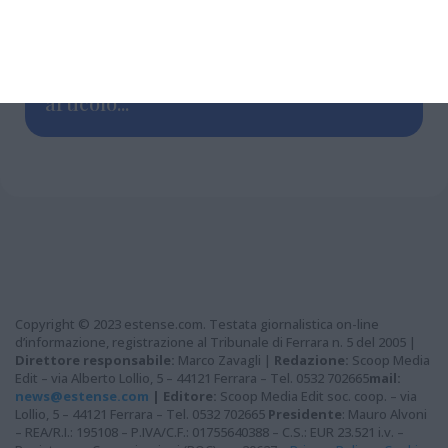
Grazie per aver letto questo
articolo...
Copyright © 2023 estense.com. Testata giornalistica on-line
d’informazione, registrazione al Tribunale di Ferrara n. 5 del 2005 |
Direttore responsabile:
Marco Zavagli |
Redazione:
Scoop Media
Edit – via Alberto Lollio, 5 – 44121 Ferrara – Tel. 0532 702665
mail:
news@estense.com
|
Editore:
Scoop Media Edit soc. coop. – via
Lollio, 5 – 44121 Ferrara – Tel. 0532 702665
Presidente
: Mauro Alvoni
– REA/R.I.: 195108 – P.IVA/C.F.: 01755640388 – C.S.: EUR 23.521 i.v. –