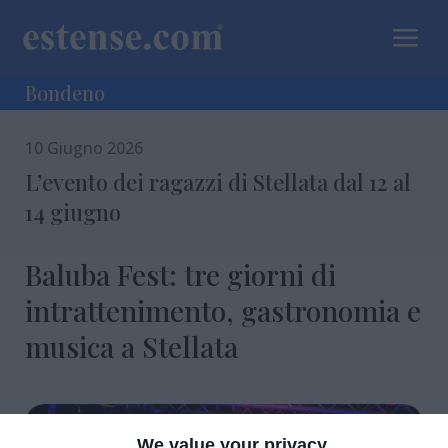
a
Bondeno
10 Giugno 2026
L’evento dei ragazzi di Stellata dal 12 al
14 giugno
Baluba Fest: tre giorni di
intrattenimento, gastronomia e
musica a Stellata
We value your privacy