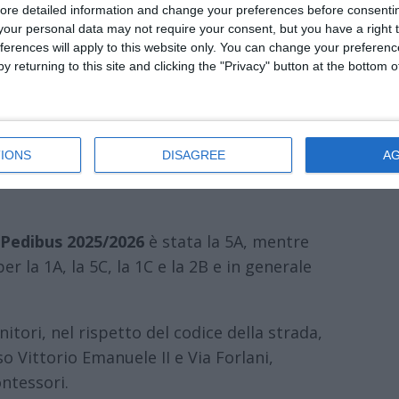
yamoci
, un progetto promosso dalla
ore detailed information and change your preferences before consenti
our personal data may not require your consent, but you have a right t
tema della mobilità scolastica, puntando a
ferences will apply to this website only. You can change your preferen
lla
sicurezza
, a rafforzare
l’azione
y returning to this site and clicking the "Privacy" button at the bottom
omunità
.
IONS
DISAGREE
A
Pedibus 2025/2026
è stata la 5A, mentre
er la 1A, la 5C, la 1C e la 2B e in generale
itori, nel rispetto del codice della strada,
so Vittorio Emanuele II e Via Forlani,
ontessori.