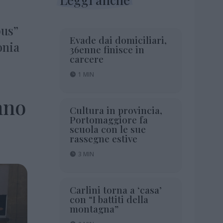
bus”
Evade dai domiciliari,
onia
36enne finisce in
carcere
1 MIN
nno
Cultura in provincia,
Portomaggiore fa
scuola con le sue
rassegne estive
3 MIN
Carlini torna a ‘casa’
con “I battiti della
montagna”