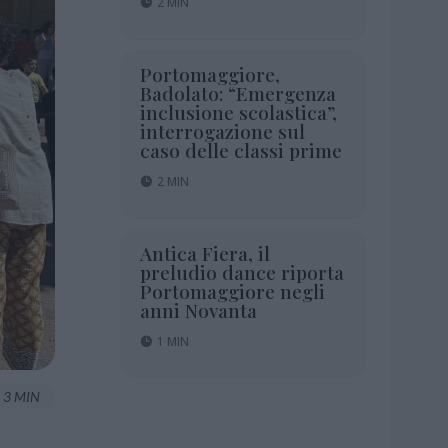
2 MIN
Portomaggiore,
Badolato: “Emergenza
inclusione scolastica”,
interrogazione sul
caso delle classi prime
2 MIN
Antica Fiera, il
preludio dance riporta
Portomaggiore negli
anni Novanta
1 MIN
3 MIN