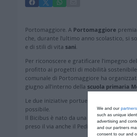




Portomaggiore. A
Portomaggiore
premiat
che, durante l’ultimo anno scolastico, si 
e di stili di vita
sani
.
Per riconoscere e gratificare l’impegno de
profitto ai progetti di mobilità sostenibile
comunale di Portomaggiore ha organizzato 
giugno all’interno della
scuola primaria M
Le due iniziative portuensi sono esempi d
possibile.
We and our
partners
such as unique ident
Il Bicibus è nato da una collaborazione con
advertising and con
preso il via anche il Pedibus.
and our partners may
consent to our and o