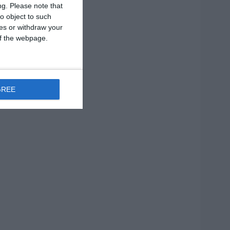
ng.
Please note that
o object to such
ces or withdraw your
 of the webpage.
GREE