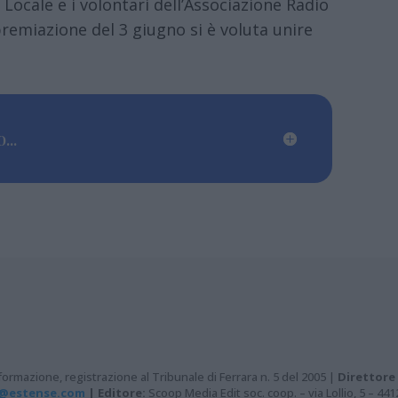
a Locale e i volontari dell’Associazione Radio
remiazione del 3 giugno si è voluta unire
...
ormazione, registrazione al Tribunale di Ferrara n. 5 del 2005 |
Direttore
@estense.com
|
Editore:
Scoop Media Edit soc. coop. – via Lollio, 5 – 44