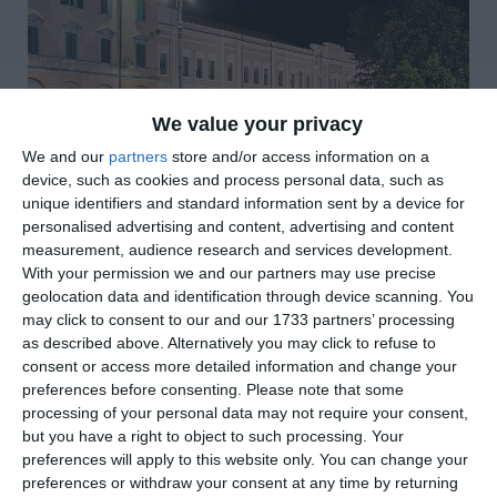
We value your privacy
We and our
partners
store and/or access information on a
device, such as cookies and process personal data, such as
unique identifiers and standard information sent by a device for
personalised advertising and content, advertising and content
measurement, audience research and services development.
With your permission we and our partners may use precise
geolocation data and identification through device scanning. You
di
Redazione
|
2 MIN

may click to consent to our and our 1733 partners’ processing
as described above. Alternatively you may click to refuse to
consent or access more detailed information and change your




preferences before consenting.
Please note that some
processing of your personal data may not require your consent,
but you have a right to object to such processing. Your
preferences will apply to this website only. You can change your
Copparo. Il rione Furnas, con la
preferences or withdraw your consent at any time by returning