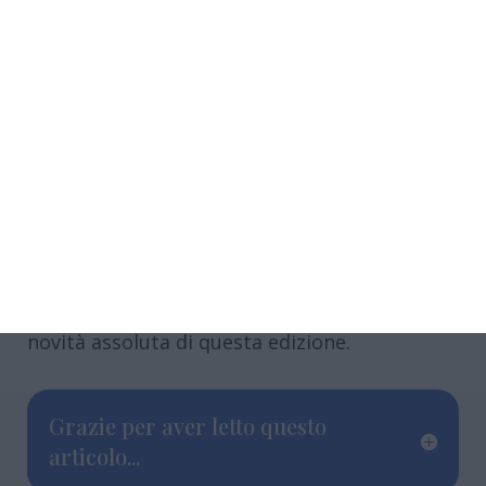
presidente Margutti, nel ringraziare quanti
stanno collaborando all’edizione 2026 del
Palio copparese, ha invitato il pubblico a
partecipare ai prossimi eventi della
kermesse: al Palio dei Bambini del 10 giugno,
alle cene propiziatorie presso le sedi dei rioni
del 12 giugno, alla serata degli Antichi giochi
in programma il 13 giugno, all’esibizione di
musici e sbandieratori il 14 giugno. Gli
appuntamenti del 13 e 14 giugno saranno
calati nelle atmosfere de’ I Giardini del Duca,
novità assoluta di questa edizione.
Grazie per aver letto questo
articolo...