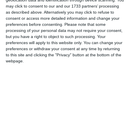
Circoli ferraresi
may click to consent to our and our 1733 partners’ processing
as described above. Alternatively you may click to refuse to
consent or access more detailed information and change your
Mentre l’Italia continua a dover affrontare la
preferences before consenting.
Please note that some
violenza di genere, la maggioranza di governo
processing of your personal data may not require your consent,
sceglie di ostacolare ed in alcuni casi
but you have a right to object to such processing. Your
preferences will apply to this website only. You can change your
eliminare i percorsi di educazione sessuo-
preferences or withdraw your consent at any time by returning
affettiva nelle scuole. Riteniamo questa scelta
to this site and clicking the "Privacy" button at the bottom of the
profondamente sbagliata: l’educazione
webpage.
sessuo-affettiva non è un tema accessorio, né
una questione ideologica.
Significa insegnare il rispetto reciproco, il
consenso, il riconoscimento delle emozioni, il
valore delle differenze e
dell’autodeterminazione.
Significa fornire a bambine, bambini e