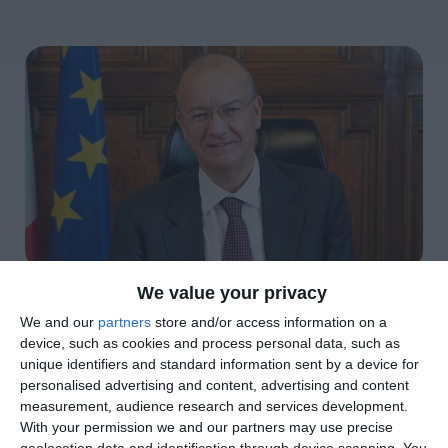
We value your privacy
di
Redazione
|
3 MIN

We and our
partners
store and/or access information on a
device, such as cookies and process personal data, such as




unique identifiers and standard information sent by a device for
personalised advertising and content, advertising and content
measurement, audience research and services development.
With your permission we and our partners may use precise
di Alleanza Verdi e Sinistra e Possibile –
geolocation data and identification through device scanning. You