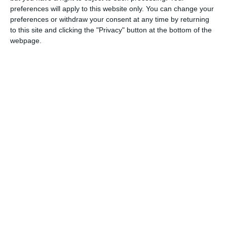
preferences will apply to this website only. You can change your
Politecnico di Milano.
preferences or withdraw your consent at any time by returning
to this site and clicking the "Privacy" button at the bottom of the
Un importante traguardo nazionale per la
webpage.
sanità del nostro territorio. Il progetto
“Telecontrollo multiparametrico territoriale
per pazienti cronici complessi” dell’Ausl di
Ferrara è risultato infatti tra i finalisti del
Premio Innovazione Digitale in Sanità 2026.
Coordinato dalla Direttrice dell’Innovazione
Digitale dell’Ausl Anna Rita Pettinato e
sviluppato grazie ad un gruppo di lavoro
multidisciplinare, il progetto punta a fornire
una risposta concreta e più comoda a chi
soffre di malattie croniche. L’obiettivo è
semplice: evitare alle persone stanche o