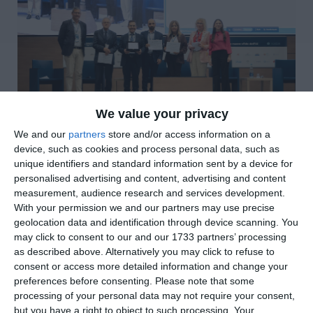
We value your privacy
We and our
partners
store and/or access information on a
di
Redazione
|
device, such as cookies and process personal data, such as
2 MIN

unique identifiers and standard information sent by a device for
personalised advertising and content, advertising and content




measurement, audience research and services development.
With your permission we and our partners may use precise
geolocation data and identification through device scanning. You
may click to consent to our and our 1733 partners’ processing
Portare le cure direttamente a casa del
as described above. Alternatively you may click to refuse to
consent or access more detailed information and change your
paziente, grazie alla tecnologia. Con questa
preferences before consenting.
Please note that some
idea l’Azienda Usl di Ferrara è arrivata in
processing of your personal data may not require your consent,
finale al prestigioso riconoscimento del
but you have a right to object to such processing. Your