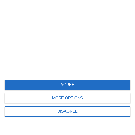
Teatro Città di Voghenza).
La serata vedrà protagoniste diverse
formazioni della scuola, espressione del
lavoro svolto durante l’anno scolastico e della
crescita musicale dei partecipanti:
AGREE
MORE OPTIONS
DISAGREE