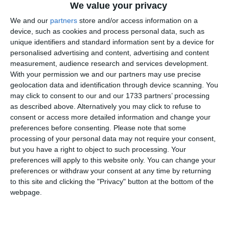
We value your privacy
We and our
partners
store and/or access information on a
device, such as cookies and process personal data, such as
unique identifiers and standard information sent by a device for
personalised advertising and content, advertising and content
measurement, audience research and services development.
With your permission we and our partners may use precise
geolocation data and identification through device scanning. You
may click to consent to our and our 1733 partners’ processing
as described above. Alternatively you may click to refuse to
consent or access more detailed information and change your
di
Redazione
|
preferences before consenting.
Please note that some
1 MIN

processing of your personal data may not require your consent,
but you have a right to object to such processing. Your




preferences will apply to this website only. You can change your
preferences or withdraw your consent at any time by returning
to this site and clicking the "Privacy" button at the bottom of the
webpage.
Proseguono le iniziative dedicate ai 170 anni
di attività della Scuola di Musica di Voghenza,