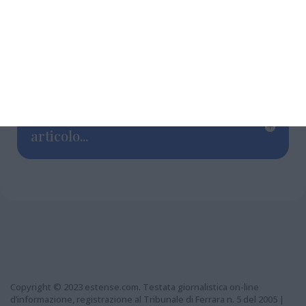
educativo e sociale della musica all’interno
della comunità.
L’ingresso è libero.
Grazie per aver letto questo
articolo...
Copyright © 2023 estense.com. Testata giornalistica on-line
d’informazione, registrazione al Tribunale di Ferrara n. 5 del 2005 |