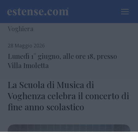
a
Voghiera
28 Maggio 2026
Lunedì 1° giugno, alle ore 18, presso
Villa Imoletta
La Scuola di Musica di
Voghenza celebra il concerto di
fine anno scolastico