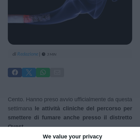
di
Redazione
|
3 MIN





Cento. Hanno preso avvio ufficialmente da questa
settimana
le attività cliniche del percorso per
smettere di fumare anche presso il distretto
Ovest.
We value your privacy