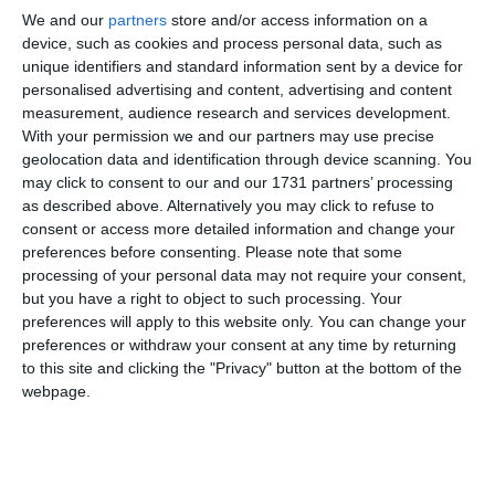
L’iniziativa, avviata anche nei distretti socio
We and our
partners
store and/or access information on a
sanitari Sud Est e Centro Nord dell’Azienda USL
device, such as cookies and process personal data, such as
di Ferrara, nasce dalla volontà di promuovere
unique identifiers and standard information sent by a device for
personalised advertising and content, advertising and content
attivamente la salute e il benessere, offrendo un
measurement, audience research and services development.
supporto concreto e professionale a chi desidera
With your permission we and our partners may use precise
geolocation data and identification through device scanning. You
intraprendere un percorso di disassuefazione
may click to consent to our and our 1731 partners’ processing
tabagica. Smettere di fumare vuol dire migliorare
as described above. Alternatively you may click to refuse to
la propria qualità di vita e allontanare il principale
consent or access more detailed information and change your
preferences before consenting.
Please note that some
fattore di rischio per patologie respiratorie
processing of your personal data may not require your consent,
croniche cardiovascolari e neoplastiche. Un
but you have a right to object to such processing. Your
preferences will apply to this website only. You can change your
messaggio chiaro: “Tutta Vita Niente Fumo” sono
preferences or withdraw your consent at any time by returning
logo e slogan che accompagnano le campagne
to this site and clicking the "Privacy" button at the bottom of the
regionali per la lotta al tabagismo.
webpage.
“
La lotta al tabagismo deve restare una priorità di
salute pubblica: Serve continuare a investire in