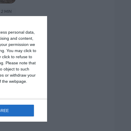
2 MIN
cess personal data,
tising and content,
your permission we
ng. You may click to
click to refuse to
ng.
Please note that
o object to such
ces or withdraw your
 of the webpage.
GREE