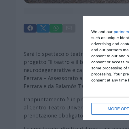




We and our
partners
such as unique ident
advertising and con
and our partners may
Sarà lo spettacolo teatrale “Il sommergibi
consent to our and o
progetto “Il teatro e il benessere”, percor
consent or access m
some processing of y
neurodegenerative e caregiver familiari e
processing. Your pre
Ferrara – Assessorato alle Politiche Sociali
consent at any time b
Ferrara e da Balamòs Teatro Aps.
L’appuntamento è in programma lunedì 11 
al Centro Teatro Universitario di via Savon
MORE OPT
prenotazione obbligatoria.
Lo spettacolo, diretto dal regista e pedago