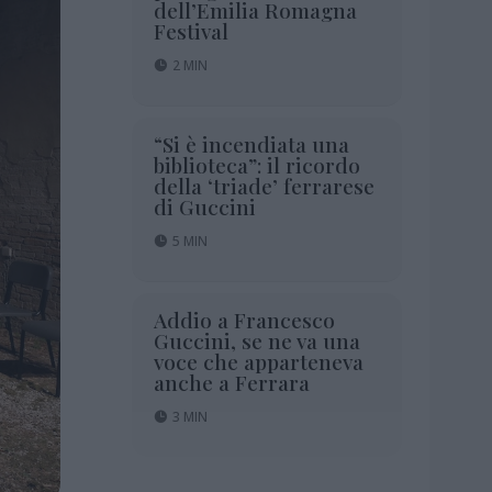
dell’Emilia Romagna
Festival
2 MIN
“Si è incendiata una
biblioteca”: il ricordo
della ‘triade’ ferrarese
di Guccini
5 MIN
Addio a Francesco
Guccini, se ne va una
voce che apparteneva
anche a Ferrara
3 MIN