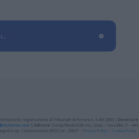
...
ormazione, registrazione al Tribunale di Ferrara n. 5 del 2005 |
Direttore
@estense.com
|
Editore:
Scoop Media Edit soc. coop. – via Lollio, 5 – 44
– Registro op. Comunicazioni (ROC) nr.: 20627 –
Privacy Policy
–
Cookie Policy