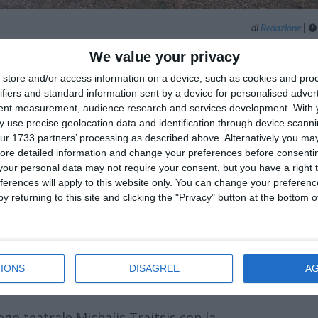
di
Redazione
|

We value your privacy
store and/or access information on a device, such as cookies and pro
ifiers and standard information sent by a device for personalised adver
tent measurement, audience research and services development.
With 
 use precise geolocation data and identification through device scanni
le Balengo” a chiudere la nona edizione del
ur 1733 partners’ processing as described above. Alternatively you may 
so rivolto a persone con malattie
ore detailed information and change your preferences before consenti
our personal data may not require your consent, but you have a right t
 professionali promosso dal Comune di
ferences will apply to this website only. You can change your preferen
 –, dal Centro Teatro Universitario di
y returning to this site and clicking the "Privacy" button at the bottom
maggio e giovedì 14 maggio alle ore 20.30
arola 19. L’ingresso sarà gratuito con
IONS
DISAGREE
A
go teatrale Michalis Traitsis con la