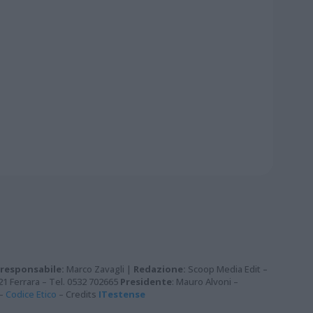
 responsabile:
Marco Zavagli |
Redazione:
Scoop Media Edit –
121 Ferrara – Tel. 0532 702665
Presidente
: Mauro Alvoni –
–
Codice Etico
– Credits
ITestense