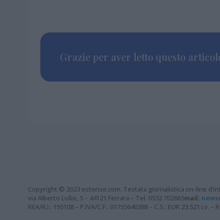
Grazie per aver letto questo articolo
Copyright © 2023 estense.com. Testata giornalistica on-line d’inf
via Alberto Lollio, 5 – 44121 Ferrara – Tel. 0532 702665
mail:
news
REA/R.I.: 195108 – P.IVA/C.F.: 01755640388 – C.S.: EUR 23.521 i.v. 