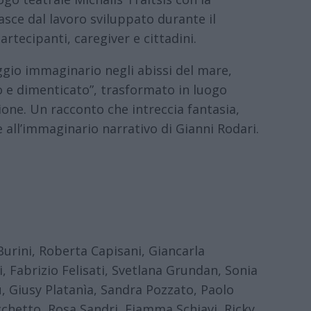
nasce dal lavoro sviluppato durante il
artecipanti, caregiver e cittadini.
ggio immaginario negli abissi del mare,
o e dimenticato”, trasformato in luogo
ione. Un racconto che intreccia fantasia,
 all’immaginario narrativo di Gianni Rodari.
Burini, Roberta Capisani, Giancarla
i, Fabrizio Felisati, Svetlana Grundan, Sonia
u, Giusy Platanìa, Sandra Pozzato, Paolo
chetto, Rosa Sandri, Fiamma Schiavi, Ricky