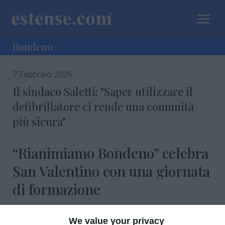
a
Bondeno
7 Febbraio 2026
Il sindaco Saletti: "Saper utilizzare il
defibrillatore ci rende una comunità
più sicura"
“Rianimiamo Bondeno” celebra
San Valentino con una giornata
di formazione
We value your privacy