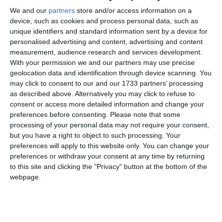
We and our
partners
store and/or access information on a
device, such as cookies and process personal data, such as
unique identifiers and standard information sent by a device for
personalised advertising and content, advertising and content
measurement, audience research and services development.
With your permission we and our partners may use precise
geolocation data and identification through device scanning. You
may click to consent to our and our 1733 partners’ processing
as described above. Alternatively you may click to refuse to
consent or access more detailed information and change your
preferences before consenting.
Please note that some
di
Redazione
|
2 MIN

processing of your personal data may not require your consent,
but you have a right to object to such processing. Your
preferences will apply to this website only. You can change your




preferences or withdraw your consent at any time by returning
to this site and clicking the "Privacy" button at the bottom of the
webpage.
Bondeno. Bondeno è un territorio
cardioprotetto, questo è assodato. Ma il
giorno di “San Valentino” sarà un’occasione in