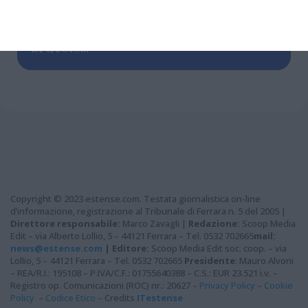
Grazie per aver letto questo
articolo...
Copyright © 2023 estense.com. Testata giornalistica on-line
d’informazione, registrazione al Tribunale di Ferrara n. 5 del 2005 |
Direttore responsabile:
Marco Zavagli |
Redazione:
Scoop Media
Edit – via Alberto Lollio, 5 – 44121 Ferrara – Tel. 0532 702665
mail:
news@estense.com
|
Editore:
Scoop Media Edit soc. coop. – via
Lollio, 5 – 44121 Ferrara – Tel. 0532 702665
Presidente
: Mauro Alvoni
– REA/R.I.: 195108 – P.IVA/C.F.: 01755640388 – C.S.: EUR 23.521 i.v. –
Registro op. Comunicazioni (ROC) nr.: 20627 –
Privacy Policy
–
Cookie
Policy
–
Codice Etico
– Credits
ITestense