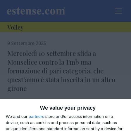
a
Volley
9 Settembre 2025
Mercoledì 10 settembre sfida a
Monselice contro la Tmb una
formazione di pari categoria, che
quest’anno è stata inserita in un altro
girone
Volley, primo test per la 4 Torri
We value your privacy
We and our
partners
store and/or access information on a
device, such as cookies and process personal data, such as
unique identifiers and standard information sent by a device for