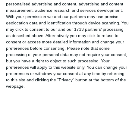
personalised advertising and content, advertising and content
measurement, audience research and services development.
With your permission we and our partners may use precise
geolocation data and identification through device scanning. You
may click to consent to our and our 1733 partners’ processing
as described above. Alternatively you may click to refuse to
consent or access more detailed information and change your
preferences before consenting.
Please note that some
processing of your personal data may not require your consent,
but you have a right to object to such processing. Your
preferences will apply to this website only. You can change your
di
Redazione
|
1 MIN

preferences or withdraw your consent at any time by returning
to this site and clicking the "Privacy" button at the bottom of the




webpage.
Primo test in amichevole per la 4 Torri. La
squadra granata sarà impegnata nella serata
di mercoledì 10 settembre a Monselice contro