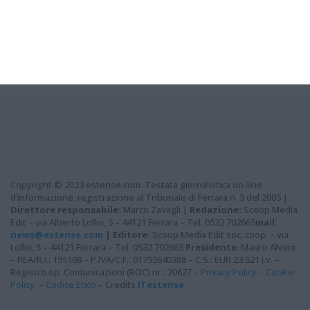
Grazie per aver letto questo
articolo...
Copyright © 2023 estense.com. Testata giornalistica on-line
d’informazione, registrazione al Tribunale di Ferrara n. 5 del 2005 |
Direttore responsabile:
Marco Zavagli |
Redazione:
Scoop Media
Edit – via Alberto Lollio, 5 – 44121 Ferrara – Tel. 0532 702665
mail:
news@estense.com
|
Editore:
Scoop Media Edit soc. coop. – via
Lollio, 5 – 44121 Ferrara – Tel. 0532 702665
Presidente
: Mauro Alvoni
– REA/R.I.: 195108 – P.IVA/C.F.: 01755640388 – C.S.: EUR 23.521 i.v. –
Registro op. Comunicazioni (ROC) nr.: 20627 –
Privacy Policy
–
Cookie
Policy
–
Codice Etico
– Credits
ITestense