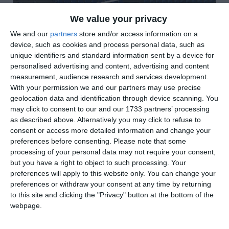
We value your privacy
We and our
partners
store and/or access information on a
device, such as cookies and process personal data, such as
unique identifiers and standard information sent by a device for
personalised advertising and content, advertising and content
measurement, audience research and services development.
With your permission we and our partners may use precise
geolocation data and identification through device scanning. You
may click to consent to our and our 1733 partners’ processing
as described above. Alternatively you may click to refuse to
di
Redazione
|
2 MIN

consent or access more detailed information and change your
preferences before consenting.
Please note that some
processing of your personal data may not require your consent,




but you have a right to object to such processing. Your
preferences will apply to this website only. You can change your
preferences or withdraw your consent at any time by returning
to this site and clicking the "Privacy" button at the bottom of the
Nella penultima giornata del girone B della B
webpage.
maschile, la Cavallino sarà impegnata sabato
2 maggio a San Marino contro la Gemini Med