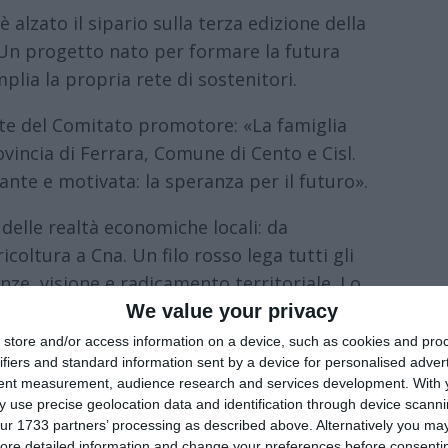
è alzato il sipario sulla terza edizione della
. Un progetto nato per formare la futura
lia la propria rete di sostenitori.
ente del Comitato promotore: «La famiglia
ovincia di Ferrara, Comune di Cento e Cisl.
ante e motivata: la speranza per il futuro».
i delle realtà economiche locali: da
oltura a Cna. Un filo rosso lega tutti gli
nze, visione e radicamento territoriale. Lo
na): «Serve evitare l’autoreferenzialità e
We value your privacy
o».
store and/or access information on a device, such as cookies and pro
ifiers and standard information sent by a device for personalised adver
 al 5 settembre, è il cuore pulsante del
tent measurement, audience research and services development.
With 
 use precise geolocation data and identification through device scanni
va e confronto generazionale. La prima
ur 1733 partners’ processing as described above. Alternatively you may 
afiche. Caterina Pazzi (Camera di
ore detailed information and change your preferences before consenti