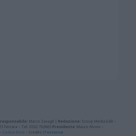
 responsabile:
Marco Zavagli |
Redazione:
Scoop Media Edit –
121 Ferrara – Tel. 0532 702665
Presidente
: Mauro Alvoni –
–
Codice Etico
– Credits
ITestense