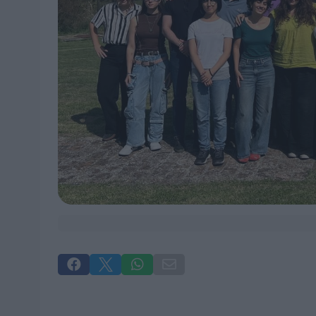



