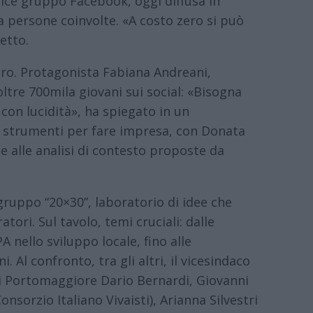
lice gruppo Facebook, oggi diffusa in
persone coinvolte. «A costo zero si può
detto.
oro. Protagonista Fabiana Andreani,
ltre 700mila giovani sui social: «Bisogna
o con lucidità», ha spiegato in un
gli strumenti per fare impresa, con Donata
e alle analisi di contesto proposte da
 gruppo “20×30”, laboratorio di idee che
tori. Sul tavolo, temi cruciali: dalle
A nello sviluppo locale, fino alle
Al confronto, tra gli altri, il vicesindaco
di Portomaggiore Dario Bernardi, Giovanni
nsorzio Italiano Vivaisti), Arianna Silvestri