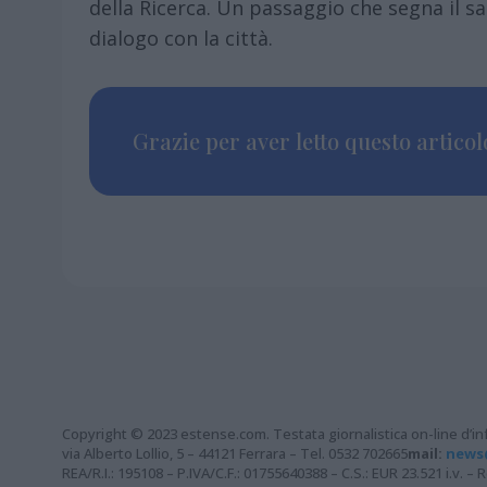
della Ricerca. Un passaggio che segna il sa
dialogo con la città.
Grazie per aver letto questo articolo
Copyright © 2023 estense.com. Testata giornalistica on-line d’inf
via Alberto Lollio, 5 – 44121 Ferrara – Tel. 0532 702665
mail:
news
REA/R.I.: 195108 – P.IVA/C.F.: 01755640388 – C.S.: EUR 23.521 i.v. 