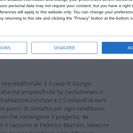
 “inverno demografico”, con dati
our personal data may not require your consent, but you have a right t
ferences will apply to this website only. You can change your preferen
5 anziani ogni 100 bambini e saldo naturale
y returning to this site and clicking the "Privacy" button at the bottom
nsizione digitale, ecologica e
IONS
DISAGREE
A
 imprenditoriale. È il caso di Giorgio
ttaforma proptech che ha rivoluzionato il
ransazioni concluse e 2,5 miliardi di euro
mo punto di contatto per ogni venditore»,
tori che sostengono il progetto, da
n il racconto di Federico Bastiani, ideatore