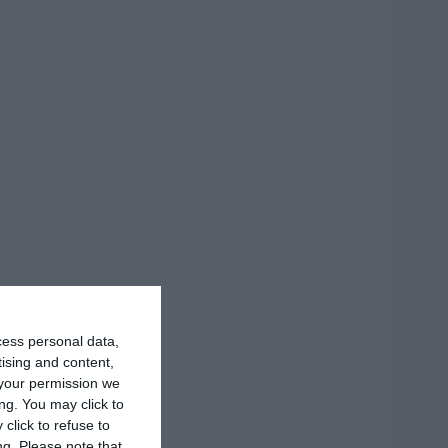
cess personal data,
tising and content,
your permission we
ng. You may click to
click to refuse to
ng.
Please note that