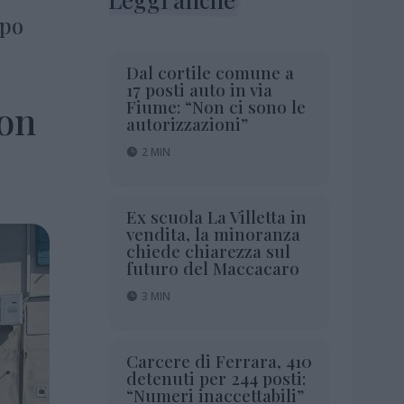
ppo
Dal cortile comune a
17 posti auto in via
Fiume: “Non ci sono le
con
autorizzazioni”
2 MIN
Ex scuola La Villetta in
vendita, la minoranza
chiede chiarezza sul
futuro del Maccacaro
3 MIN
Carcere di Ferrara, 410
detenuti per 244 posti:
“Numeri inaccettabili”