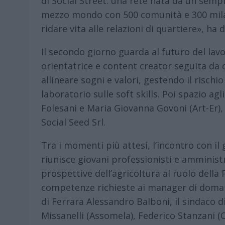
di Social Street: una rete nata da un semp
mezzo mondo con 500 comunità e 300 mila 
ridare vita alle relazioni di quartiere», ha 
Il secondo giorno guarda al futuro del lav
orientatrice e content creator seguita da o
allineare sogni e valori, gestendo il rischi
laboratorio sulle soft skills. Poi spazio a
Folesani e Maria Giovanna Govoni (Art-Er), 
Social Seed Srl.
Tra i momenti più attesi, l’incontro con il
riunisce giovani professionisti e amministra
prospettive dell’agricoltura al ruolo della P
competenze richieste ai manager di domani. 
di Ferrara Alessandro Balboni, il sindaco 
Missanelli (Assomela), Federico Stanzani (Co