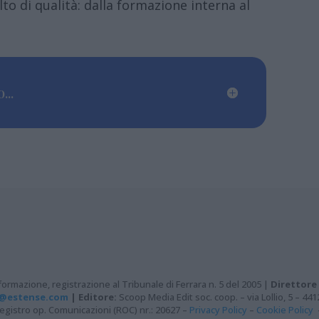
lto di qualità: dalla formazione interna al
...
ormazione, registrazione al Tribunale di Ferrara n. 5 del 2005 |
Direttore
@estense.com
|
Editore:
Scoop Media Edit soc. coop. – via Lollio, 5 – 44
– Registro op. Comunicazioni (ROC) nr.: 20627 –
Privacy Policy
–
Cookie Policy