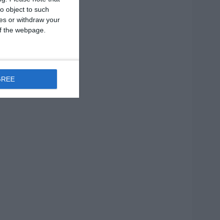
o object to such
ces or withdraw your
 of the webpage.
GREE