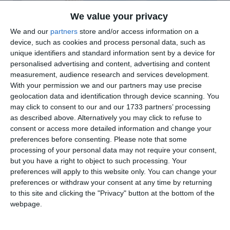
We value your privacy
We and our
partners
store and/or access information on a
device, such as cookies and process personal data, such as
unique identifiers and standard information sent by a device for
personalised advertising and content, advertising and content
measurement, audience research and services development.
With your permission we and our partners may use precise
geolocation data and identification through device scanning. You
may click to consent to our and our 1733 partners’ processing
di
Redazione
|
as described above. Alternatively you may click to refuse to
2 MIN

consent or access more detailed information and change your
preferences before consenting.
Please note that some




processing of your personal data may not require your consent,
but you have a right to object to such processing. Your
preferences will apply to this website only. You can change your
preferences or withdraw your consent at any time by returning
Sabato 6 settembre, dalle 16.30 alle 19.30, la
to this site and clicking the "Privacy" button at the bottom of the
webpage.
Rete per la Pace di Ferrara, di cui fa parte
anche la Cgil, organizza un nuovo presidio in