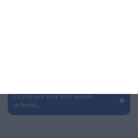
L’appuntamento ferrarese si collega alla
mobilitazione nazionale indetta dalla Cgil, che
sabato 6 settembre promuoverà presidi e
iniziative analoghe in diverse piazze d’Italia.
Grazie per aver letto questo
articolo...