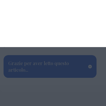
sapore “dì tamplùη”, quelle focacce dolci,
tipiche ferraresi. Ora quei bei personaggi,
argentino-ferraresi, sono scomparsi, l’ultima
che ci ha lasciato da pochi giorni è Mirella.
Una bella, triste storia che vi ho raccontato
per ricordare soprattutto una grandissima
persona: Mirella Masti.
Grazie per aver letto questo
articolo...