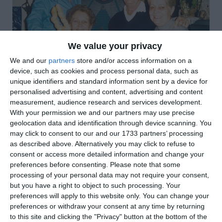
We value your privacy
We and our
partners
store and/or access information on a
device, such as cookies and process personal data, such as
unique identifiers and standard information sent by a device for
personalised advertising and content, advertising and content
measurement, audience research and services development.
di
Maurizio Musacchi
|
2 MIN

With your permission we and our partners may use precise
geolocation data and identification through device scanning. You
may click to consent to our and our 1733 partners’ processing




as described above. Alternatively you may click to refuse to
consent or access more detailed information and change your
preferences before consenting.
Please note that some
processing of your personal data may not require your consent,
Una triste vicenda si conclude in Argentina.
but you have a right to object to such processing. Your
Mirella Mast
i, grande “pasionaria” pro
preferences will apply to this website only. You can change your
italiani (ma in particolar modo ferraresi), di
preferences or withdraw your consent at any time by returning
to this site and clicking the "Privacy" button at the bottom of the
quel grande Paese, che aveva aiutato per