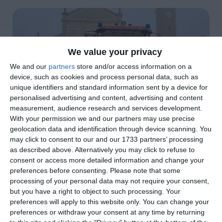
We value your privacy
We and our
partners
store and/or access information on a
device, such as cookies and process personal data, such as
unique identifiers and standard information sent by a device for
personalised advertising and content, advertising and content
measurement, audience research and services development.
With your permission we and our partners may use precise
geolocation data and identification through device scanning. You
di
Redazione
|
2 MIN

may click to consent to our and our 1733 partners’ processing
as described above. Alternatively you may click to refuse to
consent or access more detailed information and change your




preferences before consenting.
Please note that some
processing of your personal data may not require your consent,
but you have a right to object to such processing. Your
preferences will apply to this website only. You can change your
Riva del Po. Si accende lo scontro tra
preferences or withdraw your consent at any time by returning
l’Associazione di volontari di Protezione civile