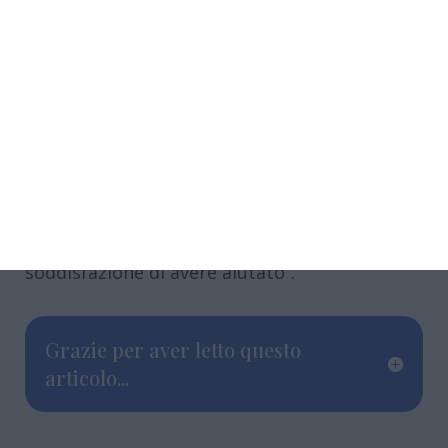
La conclusione del comunicato è un appello
alla coscienza civica e istituzionale: “I
volontari e il volontariato sono l’ossatura
forte del sociale. Non fanno politica, non
fanno economia: fanno volontariato. E lo
fanno per una sola ricompensa: la
soddisfazione di avere aiutato”.
Grazie per aver letto questo
articolo...