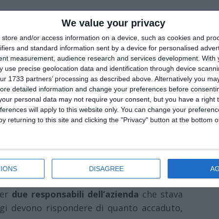
We value your privacy
store and/or access information on a device, such as cookies and pro
ieri (mercoledì 18 giugno) pomeriggio – dopo
ifiers and standard information sent by a device for personalised adver
 la Procura di Ferrara ha chiesto per
cinque
tent measurement, audience research and services development.
With 
io stradale
per la morte del
15enne Marco
 use precise geolocation data and identification through device scanni
ur 1733 partners’ processing as described above. Alternatively you may 
t
originario di Granarolo, in provincia di
ore detailed information and change your preferences before consenti
e 2022, mentre
percorreva in automobile
–
our personal data may not require your consent, but you have a right t
azzo e Pilastrello, all’interno del territorio
ferences will apply to this website only. You can change your preferen
y returning to this site and clicking the "Privacy" button at the bottom
l’automobile finire dentro a una voragine
ioni di un cantiere
.
IONS
DISAGREE
A
per il
padre della giovane vittima
, per
due
er
due responsabili dell’azienda
che stava
ggi devono rispondere di quanto accaduto,