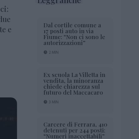
ci:
 due
Dal cortile comune a
te e
17 posti auto in via
Fiume: “Non ci sono le
autorizzazioni”
2 MIN
Ex scuola La Villetta in
vendita, la minoranza
chiede chiarezza sul
futuro del Maccacaro
3 MIN
Carcere di Ferrara, 410
detenuti per 244 posti:
“Numeri inaccettabili”