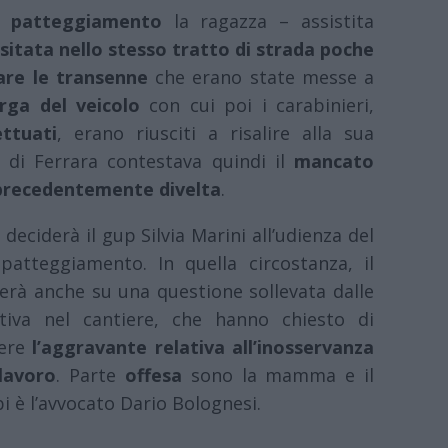
il
patteggiamento
la ragazza – assistita
sitata nello stesso tratto di strada poche
re le transenne
che erano state messe a
rga del veicolo
con cui poi i carabinieri,
ttuati
, erano riusciti a risalire alla sua
 di Ferrara contestava quindi il
mancato
a precedentemente divelta
.
eciderà il gup Silvia Marini all’udienza del
 patteggiamento. In quella circostanza, il
merà anche su una questione sollevata dalle
ttiva nel cantiere, che hanno chiesto di
iere
l’aggravante relativa all’inosservanza
 lavoro
. Parte
offesa
sono la mamma e il
bi è l’avvocato Dario Bolognesi.