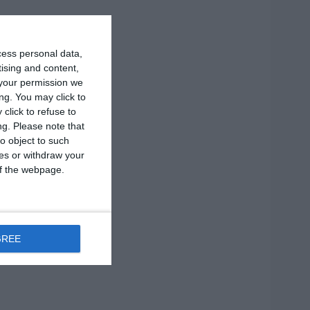
cess personal data,
tising and content,
your permission we
ng. You may click to
click to refuse to
ng.
Please note that
o object to such
ces or withdraw your
 of the webpage.
GREE