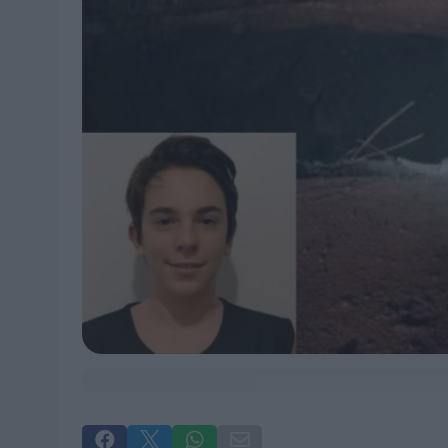



