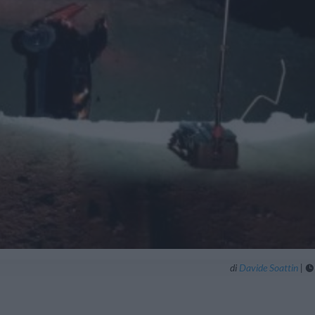
di
Davide Soattin
|
