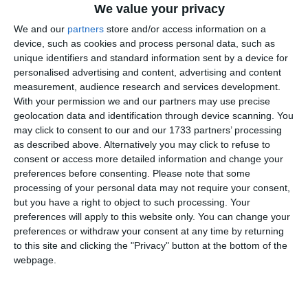
We value your privacy
We and our
partners
store and/or access information on a
device, such as cookies and process personal data, such as
unique identifiers and standard information sent by a device for
personalised advertising and content, advertising and content
measurement, audience research and services development.
With your permission we and our partners may use precise
geolocation data and identification through device scanning. You
may click to consent to our and our 1733 partners’ processing
as described above. Alternatively you may click to refuse to
consent or access more detailed information and change your
preferences before consenting.
Please note that some
processing of your personal data may not require your consent,
but you have a right to object to such processing. Your
di
Redazione
|
2 MIN

preferences will apply to this website only. You can change your
preferences or withdraw your consent at any time by returning



to this site and clicking the "Privacy" button at the bottom of the

webpage.
Cento. Secondo Alessandro Guaraldi (FdI), “i