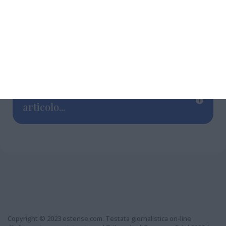
di smetterla con le accuse qualunquiste che
da anni usano contro la destra. Forse è il caso
di riflettere, sia a livello nazionale, sia a livello
locale”.
Grazie per aver letto questo
articolo...
Copyright © 2023 estense.com. Testata giornalistica on-line