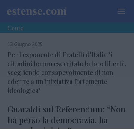
a
Cento
13 Giugno 2025
Per l'esponente di Fratelli d'Italia "i
cittadini hanno esercitato la loro libertà,
scegliendo consapevolmente di non
aderire a un'iniziativa fortemente
ideologica"
Guaraldi sul Referendum: “Non
ha perso la democrazia, ha
perso la sinistra”