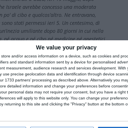
he Israele avrebbe concesso una moderata
 po’ di cibo e qualcos’altro. Ne entravano,
 sono stati permessi ieri 5. Un centesimo, di
 un’inezia umiliante dopo 80 giorni in cui nella
a, né acqua e né cibo né medicine né anestetici.
rò – non oggetti per la vita, ma oggetti per la
We value your privacy
te e di morti.
Contenevano non farina, ma
store and/or access information on a device, such as cookies and pro
ifiers and standard information sent by a device for personalised adver
tent measurement, audience research and services development.
With 
 use precise geolocation data and identification through device scanni
i mercoledì. Quasi il doppio delle vittime
ur 1733 partners’ processing as described above. Alternatively you may 
o erano bambini e 15 donne. La sera prima,
ore detailed information and change your preferences before consenti
our personal data may not require your consent, but you have a right t
ferences will apply to this website only. You can change your preferen
iniziata, e i carri del genocidio stanno già
y returning to this site and clicking the "Privacy" button at the bottom
discriminato e inutile, ancor prima che la
 nel bombardamento di un ospedale – uno