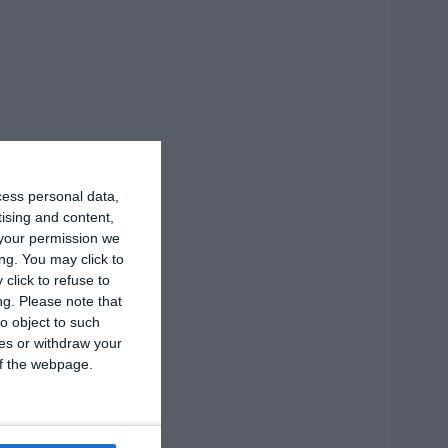
cess personal data,
tising and content,
your permission we
ng. You may click to
click to refuse to
ng.
Please note that
o object to such
ces or withdraw your
 of the webpage.