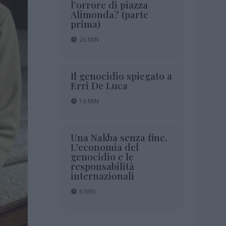
l’orrore di piazza
Alimonda? (parte
prima)
26 MIN
Il genocidio spiegato a
Erri De Luca
16 MIN
Una Nakba senza fine.
L’economia del
genocidio e le
responsabilità
internazionali
8 MIN