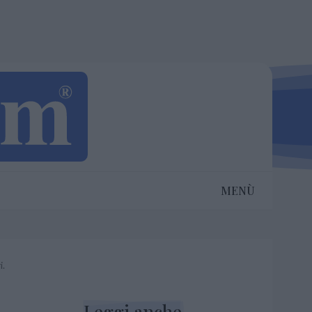
MENÙ
i.
Leggi anche