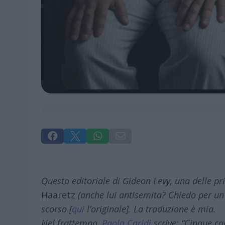




Questo editoriale di Gideon Levy, una delle pr
Haaretz
(anche lui antisemita? Chiedo per un
scorso [
qui
l’originale]. La traduzione è mia.
Nel frattempo,
Paola Caridi
scrive: “Cinque ca