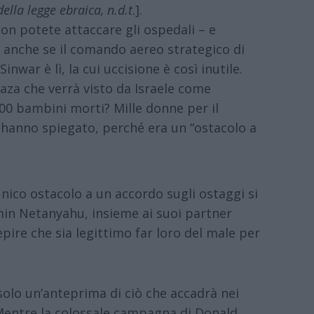
la legge ebraica, n.d.t
.].
non potete attaccare gli ospedali – e
 anche se il comando aereo strategico di
nwar è lì, la cui uccisione è così inutile.
aza che verrà visto da Israele come
0 bambini morti? Mille donne per il
, hanno spiegato, perché era un “ostacolo a
nico ostacolo a un accordo sugli ostaggi si
in Netanyahu, insieme ai suoi partner
ire che sia legittimo far loro del male per
solo un’anteprima di ciò che accadrà nei
Mentre la colossale campagna di Donald