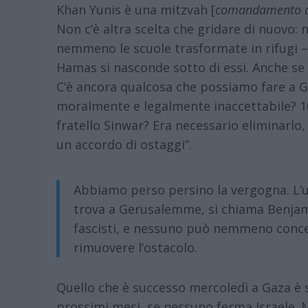
Khan Yunis è una mitzvah [
comandamento del
Non c’è altra scelta che gridare di nuovo: 
nemmeno le scuole trasformate in rifugi –
Hamas si nasconde sotto di essi. Anche se Si
C’è ancora qualcosa che possiamo fare a G
moralmente e legalmente inaccettabile? 10
fratello Sinwar? Era necessario eliminarlo
un accordo di ostaggi”.
Abbiamo perso persino la vergogna. L’u
trova a Gerusalemme, si chiama Benjam
fascisti, e nessuno può nemmeno concep
rimuovere l’ostacolo.
Quello che è successo mercoledì a Gaza è 
prossimi mesi, se nessuno ferma Israele. 