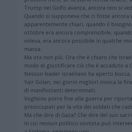
Trump nel Golfo avanza, ancora non si vede
Quando si supponeva che ci fosse ancora u
apparentemente chiari, quando il bisogno 
ottobre era ancora comprensibile, quando
voleva, era ancora possibile in qualche mod
massa.
Ma ora non più. Ora che è chiaro che Israel
modo di giustificare ciò che è accaduto a 
Nessun leader israeliano ha aperto bocca,
Yair Golan, nei giorni migliori invoca la fin
di manifestanti determinati.
Vogliono porre fine alla guerra per riport
preoccupati per la vita dei soldati che ca
Ma che dire di Gaza? Che dire del suo sacri
in cui nessun politico sionista può interv
a Sodoma, nemmeno uno.