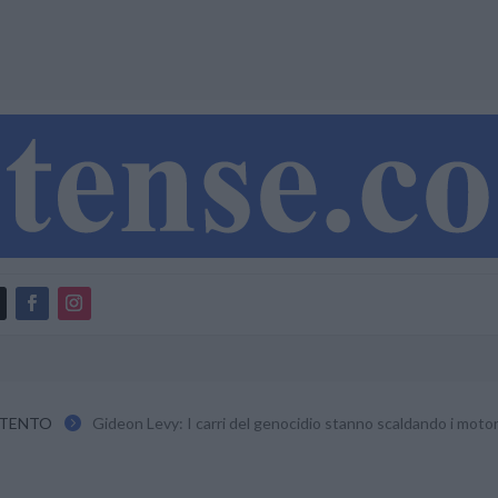
NTENTO
Gideon Levy: I carri del genocidio stanno scaldando i motor
