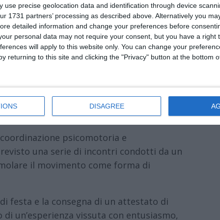
 use precise geolocation data and identification through device scanni
di
Redazione
|
ur 1731 partners’ processing as described above. Alternatively you may 

ore detailed information and change your preferences before consenti
our personal data may not require your consent, but you have a right t
ferences will apply to this website only. You can change your preferen
y returning to this site and clicking the "Privacy" button at the bottom
siasmo il progetto “Corpo e Mente”, frutto
Copparo e la cooperativa Le Formiche, che
IONS
DISAGREE
A
nido d’infanzia di Formignana.
la coordinazione psicomotoria e
previsto una serie di incontri condotti da un
stimolare il movimento come forma di
i festa e la consegna di un attestato di
 di un’esperienza vissuta con entusiasmo,