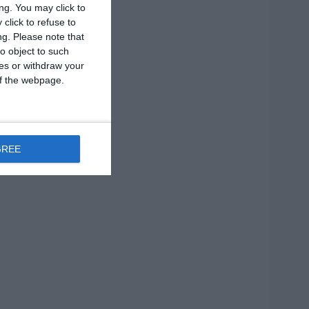
ng. You may click to
2 MIN
click to refuse to
ng.
Please note that
o object to such
ces or withdraw your
 of the webpage.
GREE