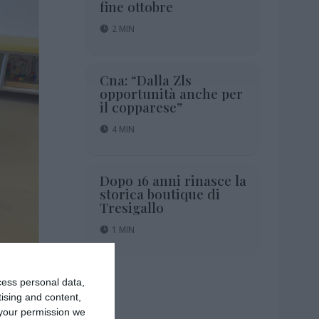
fine ottobre
2 MIN
Cna: “Dalla Zls
opportunità anche per
il copparese”
4 MIN
Dopo 16 anni rinasce la
storica boutique di
Tresigallo
1 MIN
cess personal data,
tising and content,
your permission we