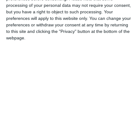
di sostegno annunciati per i pescatori e le
processing of your personal data may not require your consent,
imprese che stanno subendo la tremenda
but you have a right to object to such processing. Your
calamità rappresentata dal granchio blu e,
preferences will apply to this website only. You can change your
preferences or withdraw your consent at any time by returning
nel contempo, evitare che un settore unico
to this site and clicking the "Privacy" button at the bottom of the
per tradizione, vocazione e importanza
webpage.
economica subisca una trasformazione
irreversibile e, in ultima istanza, una vera e
propria desertificazione.
Questo l’appello lanciato, con una
interpellanza urgente al Ministro
dell’agricoltura, della sovranità alimentare e
delle foreste, dall’onorevole Nadia Romeo,
rodigina, deputato Pd, assieme ai colleghi
Vaccari e Braga.
Il documento, infatti, chiude domandando