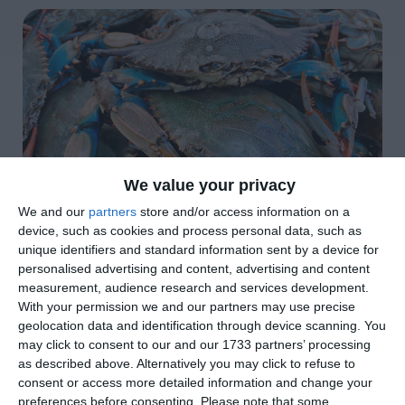
We value your privacy
We and our
partners
store and/or access information on a
di
Redazione
|
3 MIN

device, such as cookies and process personal data, such as
unique identifiers and standard information sent by a device for
personalised advertising and content, advertising and content




measurement, audience research and services development.
With your permission we and our partners may use precise
geolocation data and identification through device scanning. You
may click to consent to our and our 1733 partners’ processing
Goro e Comacchio. Liquidare le somme a
as described above. Alternatively you may click to refuse to
ristoro promesse e dare corso agli interventi
consent or access more detailed information and change your
preferences before consenting.
Please note that some