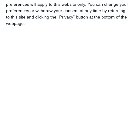
preferences will apply to this website only. You can change your
preferences or withdraw your consent at any time by returning
to this site and clicking the "Privacy" button at the bottom of the
In continuità con il 2024 – centenario
webpage.
dell’assassinio di Giacomo Matteotti – e in
preparazione alle prossime ricorrenze:
Giorno della memoria e Anniversario della
Liberazione, la città di Ferrara ospiterà lo
spettacolo
“Ma non l’idea: la vita di
Matteotti. Vent’anni di resistenza, cento di
antifascismo”
del cantastorie e scrittore
Alessio Lega.
Grazie al suo spettacolo di
teatro canzone
,
accompagnerà il pubblico in
un percorso attorno e su Giacomo
Matteotti.
Con la sua voce e la sua chitarra Alessio Lega
ripercorrerà l’intera esistenza di Giacomo