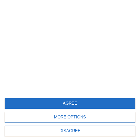
dentro all’immaginario condiviso.
L’
evento
voluto da Spi Cgil
e pensato per la più ampia
collettività
a
ingresso libero e gratuito
,
risulta
patrocinato dal Comune di Ferrara
e
promosso in partnership con Cgil, Anpi,
Istituto Gramsci, Isco-fe, Udi, Libera,
nonché in
stretta
collaborazione con il
Museo del Risorgimento e della
Resistenza.
AGREE
MORE OPTIONS
DISAGREE