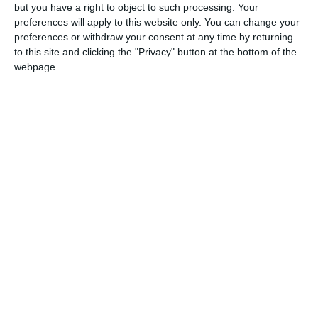
but you have a right to object to such processing. Your
giunta di Vigarano hanno incontrato i
preferences will apply to this website only. You can change your
genitori dei bambini che avevano protestato
preferences or withdraw your consent at any time by returning
to this site and clicking the "Privacy" button at the bottom of the
contro la mancanza di postazioni consone
webpage.
per dormire alla scuola materna “Gianni
Rodari”.
La prima cosa che tiene a specificare il
sindaco è che “gli striscioni appesi contro il
Comune non rappresentano un mezzo
corretto di comunicazione” e “chi ha
suggerito questa forma di protesta dimostra
di non conoscere appieno il funzionamento
della scuola e dei ruoli in essa coinvolti”.
“Come amministrazione comunale – prosegue
-, siamo assolutamente disponibili a