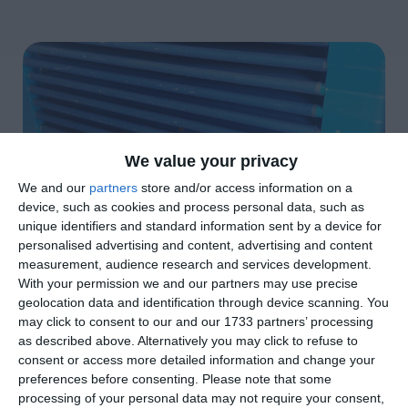
We value your privacy
We and our
partners
store and/or access information on a
device, such as cookies and process personal data, such as
unique identifiers and standard information sent by a device for
personalised advertising and content, advertising and content
measurement, audience research and services development.
di
Redazione
|
2 MIN

With your permission we and our partners may use precise
geolocation data and identification through device scanning. You
may click to consent to our and our 1733 partners’ processing




as described above. Alternatively you may click to refuse to
consent or access more detailed information and change your
preferences before consenting.
Please note that some
processing of your personal data may not require your consent,
Vigarano. Il sindaco Davide Bergamini e la